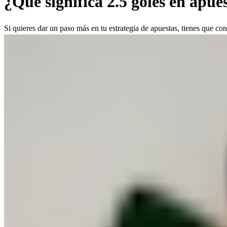
¿Qué significa 2.5 goles en apue
Si quieres dar un paso más en tu estrategia de apuestas, tienes que con