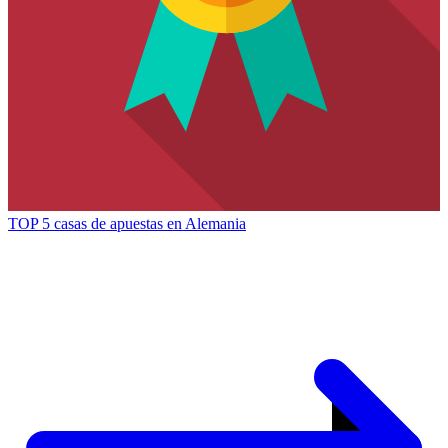
TOP 5 casas de apuestas en Alemania