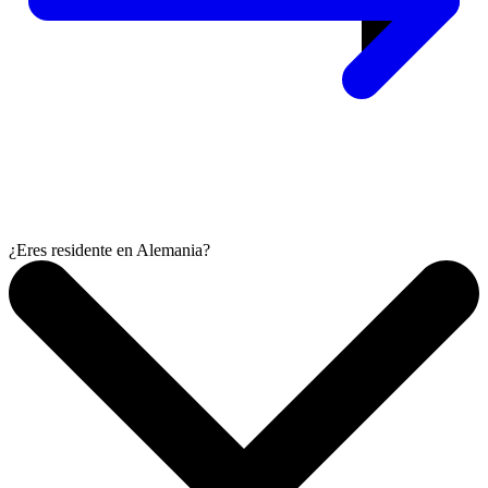
¿Eres residente en Alemania?