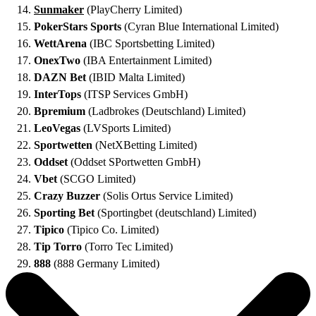
Sunmaker
(PlayCherry Limited)
PokerStars Sports
(Cyran Blue International Limited)
WettArena
(IBC Sportsbetting Limited)
OnexTwo
(IBA Entertainment Limited)
DAZN Bet
(IBID Malta Limited)
InterTops
(ITSP Services GmbH)
Bpremium
(Ladbrokes (Deutschland) Limited)
LeoVegas
(LVSports Limited)
Sportwetten
(NetXBetting Limited)
Oddset
(Oddset SPortwetten GmbH)
Vbet
(SCGO Limited)
Crazy Buzzer
(Solis Ortus Service Limited)
Sporting Bet
(Sportingbet (deutschland) Limited)
Tipico
(Tipico Co. Limited)
Tip Torro
(Torro Tec Limited)
888
(888 Germany Limited)