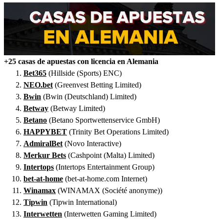
+25 casas de apuestas con licencia en Alemania
Bet365
(Hillside (Sports) ENC)
NEO.bet
(Greenvest Betting Limited)
Bwin
(Bwin (Deutschland) Limited)
Betway
(Betway Limited)
Betano
(Betano Sportwettenservice GmbH)
HAPPYBET
(Trinity Bet Operations Limited)
AdmiralBet
(Novo Interactive)
Merkur Bets
(Cashpoint (Malta) Limited)
Intertops
(Intertops Entertainment Group)
bet-at-home
(bet-at-home.com Internet)
Winamax
(WINAMAX (Société anonyme))
Tipwin
(Tipwin International)
Interwetten
(Interwetten Gaming Limited)