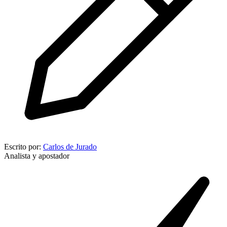
Escrito por:
Carlos de Jurado
Analista y apostador