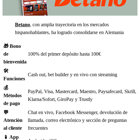
Betano
, con amplia trayectoria en los mercados
hispanohablantes, ha logrado consolidarse en Alemania
🎁 Bono
de
100% del primer depósito hasta 100€
bienvenida
🛠️
Cash out, bet builder y en vivo con streaming
Funciones
💰
PayPal, Visa, Mastercard, Maestro, Paysafecard, Skrill,
Métodos
Klarna/Sofort, GiroPay y Trustly
de pago
💬
Chat en vivo, Facebook Messenger, devolución de
Atención
llamada, correo electrónico y sección de preguntas
al cliente
frecuentes
📱
App