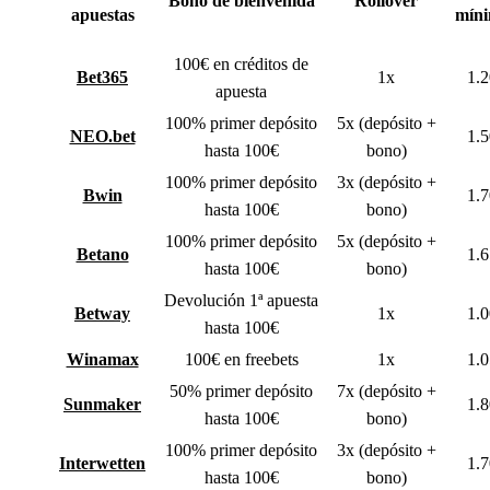
Bono de bienvenida
Rollover
apuestas
mín
100€ en créditos de
Bet365
1x
1.2
apuesta
100% primer depósito
5x (depósito +
NEO.bet
1.5
hasta 100€
bono)
100% primer depósito
3x (depósito +
Bwin
1.7
hasta 100€
bono)
100% primer depósito
5x (depósito +
Betano
1.6
hasta 100€
bono)
Devolución 1ª apuesta
Betway
1x
1.0
hasta 100€
Winamax
100€ en freebets
1x
1.0
50% primer depósito
7x (depósito +
Sunmaker
1.8
hasta 100€
bono)
100% primer depósito
3x (depósito +
Interwetten
1.7
hasta 100€
bono)