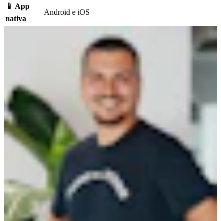
📱
App
Android e iOS
nativa