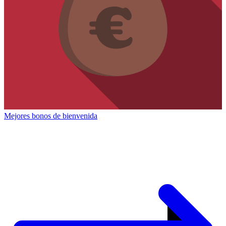
Mejores bonos de bienvenida