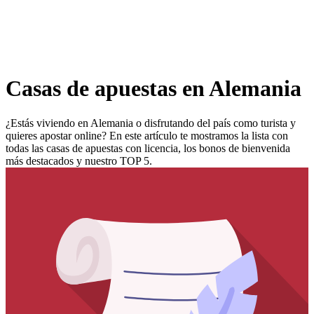
Casas de apuestas en Alemania
¿Estás viviendo en Alemania o disfrutando del país como turista y
quieres apostar online? En este artículo te mostramos la lista con
todas las casas de apuestas con licencia, los bonos de bienvenida
más destacados y nuestro TOP 5.