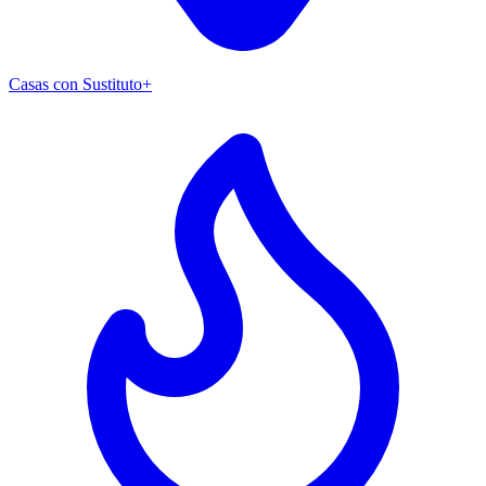
Casas con Sustituto+