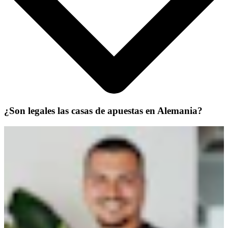
¿Son legales las casas de apuestas en Alemania?