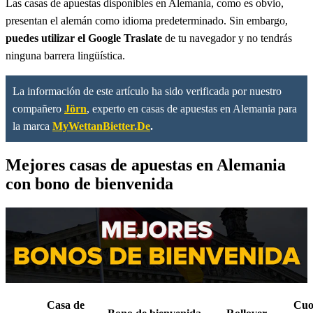
Las casas de apuestas disponibles en Alemania, como es obvio,
presentan el alemán como idioma predeterminado. Sin embargo,
puedes utilizar el Google Traslate
de tu navegador y no tendrás
ninguna barrera lingüística.
La información de este artículo ha sido verificada por nuestro
compañero
Jörn
, experto en casas de apuestas en Alemania para
la marca
MyWettanBietter.De
.
Mejores casas de apuestas en Alemania
con bono de bienvenida
Casa de
Cuo