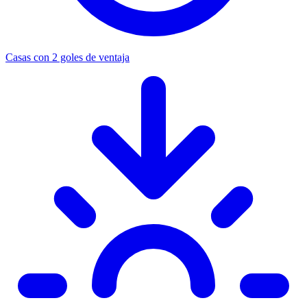
Casas con 2 goles de ventaja