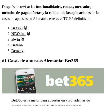
Después de revisar las
funcionalidades,
cuotas, mercados,
métodos de pago, ofertas y la calidad de las aplicaciones
de las
casas de apuestas en Alemania, este es el TOP 5 definitivo:
Bet365
🥇
NEO.bet
🥈
Bwin
🥉
Betano
Betway
#1 Casas de apuestas Alemania: Bet365
Bet365
es la mejor para apuestas en vivo, además de