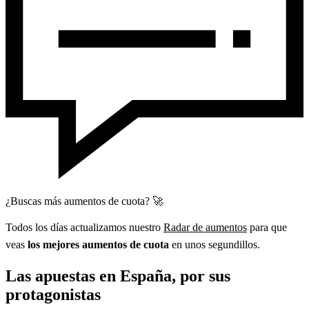
¿Buscas más aumentos de cuota? 🚀
Todos los días actualizamos nuestro
Radar de aumentos
para que
veas
los mejores aumentos de cuota
en unos segundillos.
Las apuestas en España, por sus
protagonistas