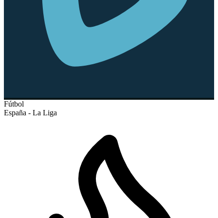
Fútbol
España - La Liga