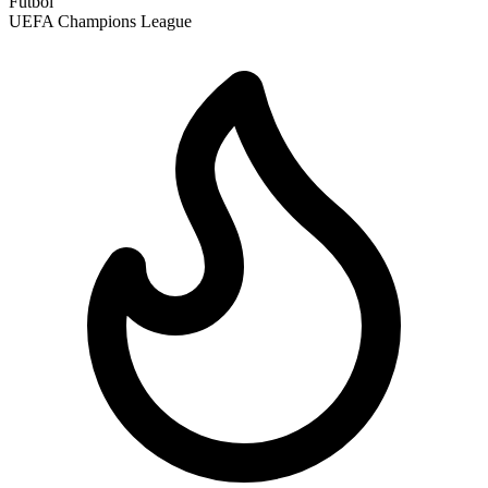
Fútbol
UEFA Champions League