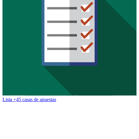
Lista +45 casas de apuestas