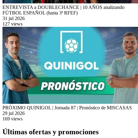
ENTREVISTA a DOUBLECHANCE | 10 AÑOS analizando
FÚTBOL ESPAÑOL (hasta 3ª RFEF)
31 jul 2026
127 views
PRÓXIMO QUINIGOL | Jornada 87 | Pronóstico de MISCASAS
29 jul 2026
169 views
Últimas ofertas y promociones