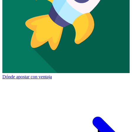
Dónde apostar con ventaja