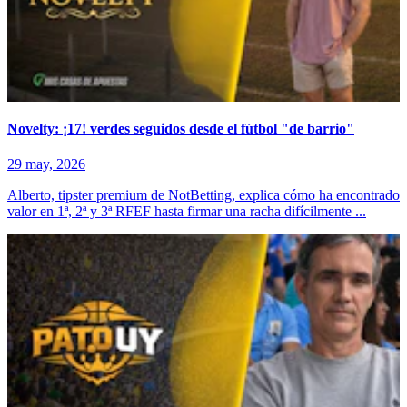
Novelty: ¡17! verdes seguidos desde el fútbol "de barrio"
29 may, 2026
Alberto, tipster premium de NotBetting, explica cómo ha encontrado
valor en 1ª, 2ª y 3ª RFEF hasta firmar una racha difícilmente ...