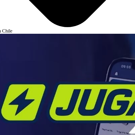
 Chile