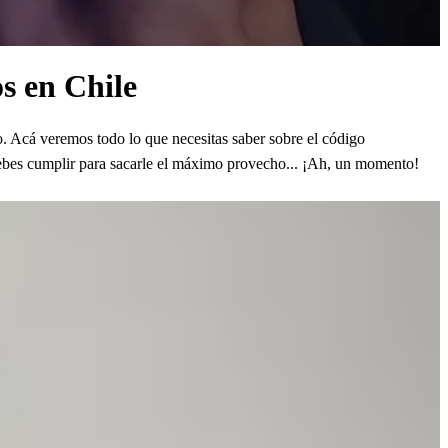
s en Chile
o. Acá veremos todo lo que necesitas saber sobre el código
 debes cumplir para sacarle el máximo provecho... ¡Ah, un momento!