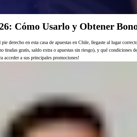
26: Cómo Usarlo y Obtener Bono
ie derecho en esta casa de apuestas en Chile, llegaste al lugar correct
tiradas gratis, saldo extra o apuestas sin riesgo), y qué condiciones
ra acceder a sus principales promociones!