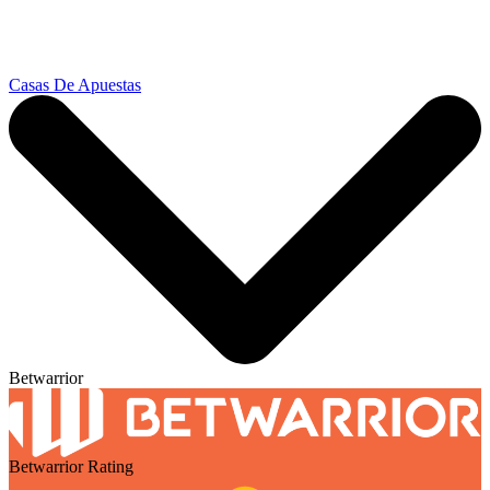
Casas De Apuestas
Betwarrior
Betwarrior Rating