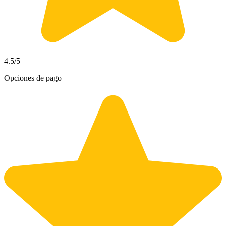
4.5
/5
Opciones de pago