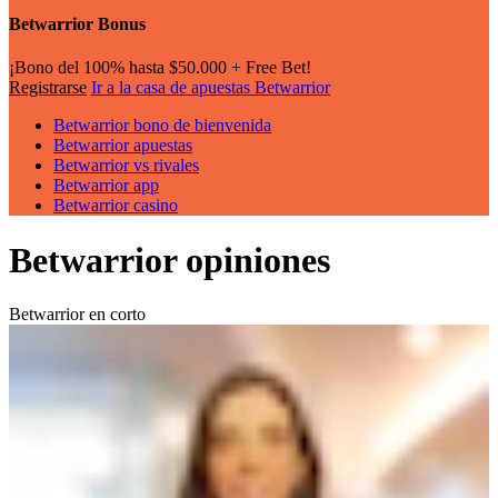
Betwarrior Bonus
¡Bono del 100% hasta $50.000 + Free Bet!
Registrarse
Ir a la casa de apuestas Betwarrior
Betwarrior bono de bienvenida
Betwarrior apuestas
Betwarrior vs rivales
Betwarrior app
Betwarrior casino
Betwarrior opiniones
Betwarrior en corto