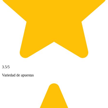
3.5
/5
Variedad de apuestas