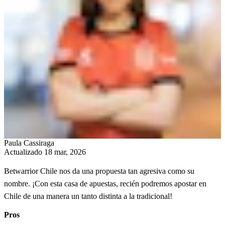
Paula Cassiraga
Actualizado 18 mar, 2026
Betwarrior Chile nos da una propuesta tan agresiva como su
nombre. ¡Con esta casa de apuestas, recién podremos apostar en
Chile de una manera un tanto distinta a la tradicional!
Pros