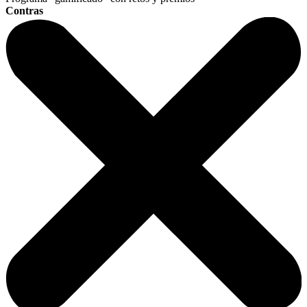
Contras