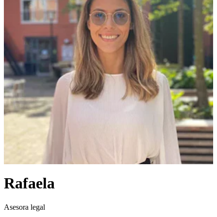
Rafaela
Asesora legal