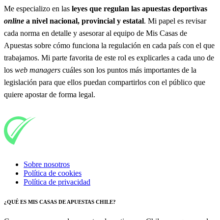
Me especializo en las
leyes que regulan las apuestas deportivas
online
a nivel nacional, provincial y estatal
. Mi papel es revisar
cada norma en detalle y asesorar al equipo de Mis Casas de
Apuestas sobre cómo funciona la regulación en cada país con el que
trabajamos. Mi parte favorita de este rol es explicarles a cada uno de
los
web managers
cuáles son los puntos más importantes de la
legislación para que ellos puedan compartirlos con el público que
quiere apostar de forma legal.
Sobre nosotros
Política de cookies
Política de privacidad
¿QUÉ ES MIS CASAS DE APUESTAS CHILE?