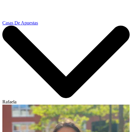
Casas De Apuestas
Rafaela