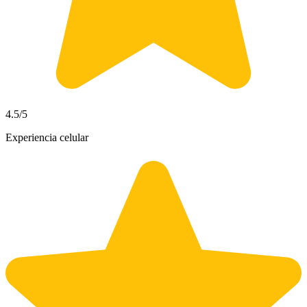
4.5
/5
Experiencia celular