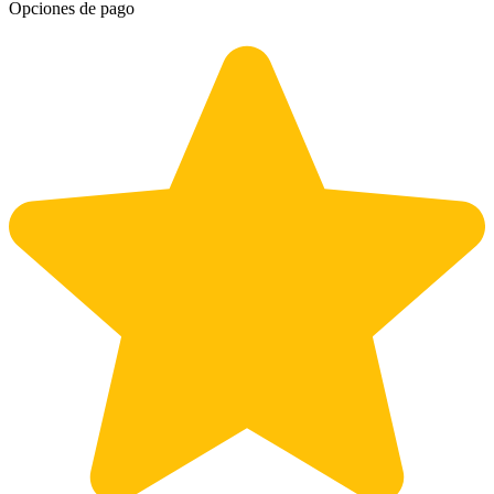
Opciones de pago