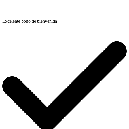
Excelente bono de bienvenida