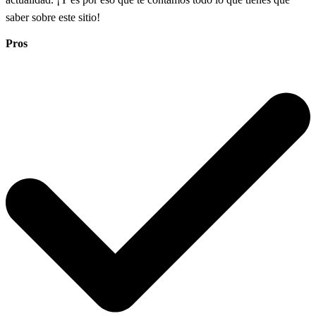
saber sobre este sitio!
Pros