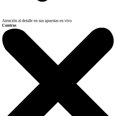
Atención al detalle en sus apuestas en vivo
Contras