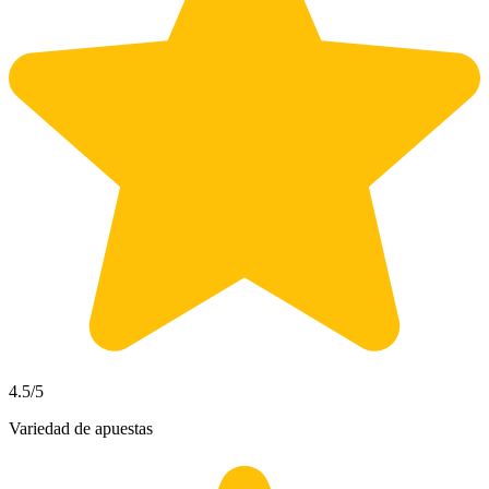
4.5
/5
Variedad de apuestas