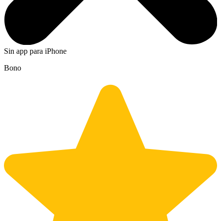
Sin app para iPhone
Bono