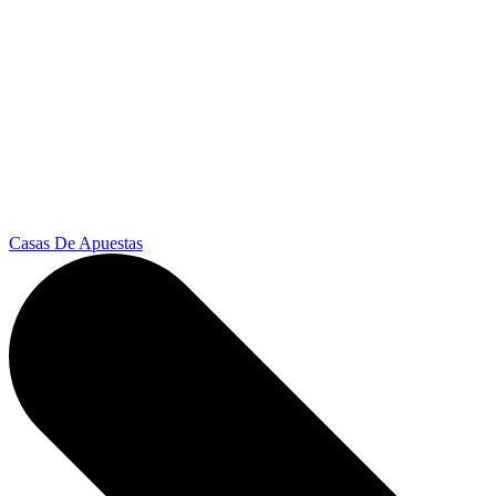
Casas De Apuestas