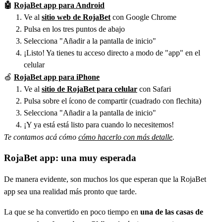
🤖
RojaBet app para Android
Ve al
sitio web de RojaBet
con Google Chrome
Pulsa en los tres puntos de abajo
Selecciona "Añadir a la pantalla de inicio"
¡Listo! Ya tienes tu acceso directo a modo de "app" en el
celular
🍏
RojaBet app para iPhone
Ve al
sitio de RojaBet para celular
con Safari
Pulsa sobre el ícono de compartir (cuadrado con flechita)
Selecciona "Añadir a la pantalla de inicio"
¡Y ya está está listo para cuando lo necesitemos!
Te contamos acá cómo
cómo hacerlo con más detalle
.
RojaBet app: una muy esperada
De manera evidente, son muchos los que esperan que la RojaBet
app sea una realidad más pronto que tarde.
La que se ha convertido en poco tiempo en
una de las casas de