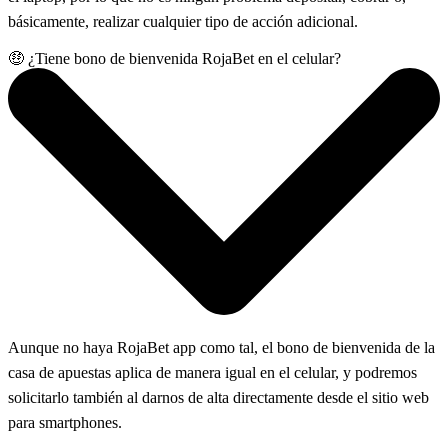
básicamente, realizar cualquier tipo de acción adicional.
🤑 ¿Tiene bono de bienvenida RojaBet en el celular?
Aunque no haya RojaBet app como tal, el bono de bienvenida de la
casa de apuestas aplica de manera igual en el celular, y podremos
solicitarlo también al darnos de alta directamente desde el sitio web
para smartphones.