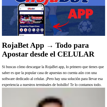
RojaBet App → Todo para
Apostar desde el CELULAR
Si buscas cómo descargar la RojaBet app, lo primero que tienes que
saber es que la popular casa de apuestas no cuenta aún con una
software dedicado al celular. ¡Pero hay una solución para llevar esa
experiencia a nuestros terminales de bolsillo! Te lo contamos todo.