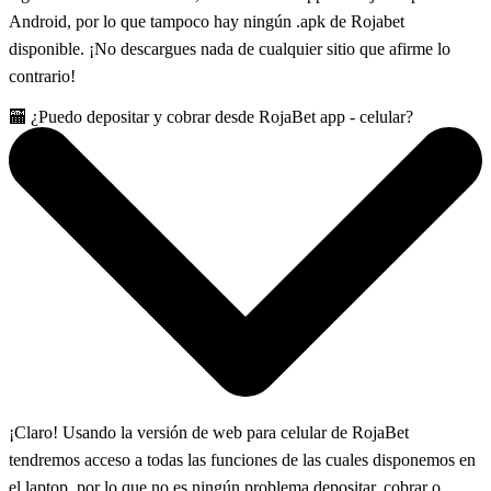
Android, por lo que tampoco hay ningún .apk de Rojabet
disponible. ¡No descargues nada de cualquier sitio que afirme lo
contrario!
🏧 ¿Puedo depositar y cobrar desde RojaBet app - celular?
¡Claro! Usando la versión de web para celular de RojaBet
tendremos acceso a todas las funciones de las cuales disponemos en
el laptop, por lo que no es ningún problema depositar, cobrar o,