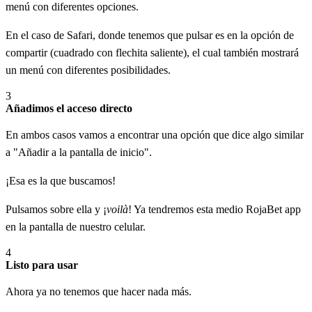
menú con diferentes opciones.
En el caso de Safari, donde tenemos que pulsar es en la opción de
compartir (cuadrado con flechita saliente), el cual también mostrará
un menú con diferentes posibilidades.
3
Añadimos el acceso directo
En ambos casos vamos a encontrar una opción que dice algo similar
a "Añadir a la pantalla de inicio".
¡Esa es la que buscamos!
Pulsamos sobre ella y ¡
voilà
! Ya tendremos esta medio RojaBet app
en la pantalla de nuestro celular.
4
Listo para usar
Ahora ya no tenemos que hacer nada más.