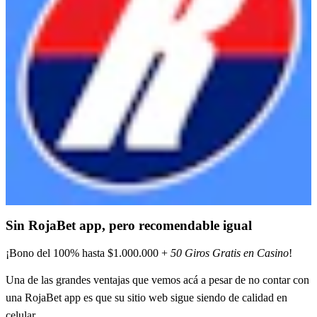
Sin RojaBet app, pero recomendable igual
¡Bono del 100% hasta $1.000.000 +
50 Giros Gratis en Casino
!
Una de las grandes ventajas que vemos acá a pesar de no contar con
una RojaBet app es que su sitio web sigue siendo de calidad en
celular.