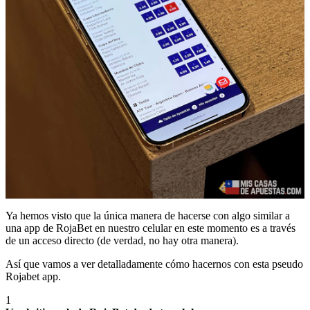
Ya hemos visto que la única manera de hacerse con algo similar a
una app de RojaBet en nuestro celular en este momento es a través
de un acceso directo (de verdad, no hay otra manera).
Así que vamos a ver detalladamente cómo hacernos con esta pseudo
Rojabet app.
1