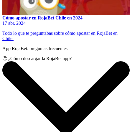
Cómo apostar en RojaBet Chile en 2024
17 abr, 2024
Todo lo que te preguntabas sobre cómo apostar en RojaBet en
Chile.
App RojaBet: preguntas frecuentes
🤔 ¿Cómo descargar la RojaBet app?