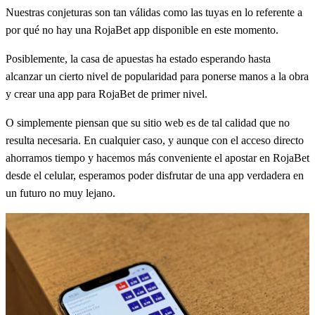
Nuestras conjeturas son tan válidas como las tuyas en lo referente a
por qué no hay una RojaBet app disponible en este momento.
Posiblemente, la casa de apuestas ha estado esperando hasta
alcanzar un cierto nivel de popularidad para ponerse manos a la obra
y crear una app para RojaBet de primer nivel.
O simplemente piensan que su sitio web es de tal calidad que no
resulta necesaria. En cualquier caso, y aunque con el acceso directo
ahorramos tiempo y hacemos más conveniente el apostar en RojaBet
desde el celular, esperamos poder disfrutar de una app verdadera en
un futuro no muy lejano.