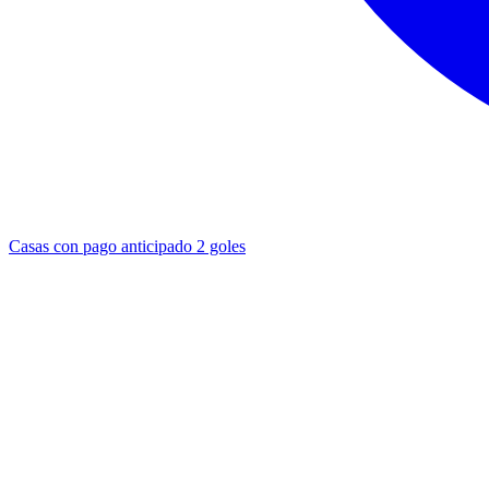
Casas con pago anticipado 2 goles