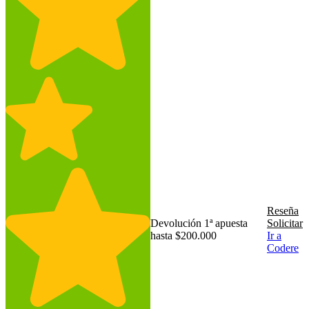
Reseña
Devolución 1ª apuesta
Solicitar
hasta $200.000
Ir a
Codere