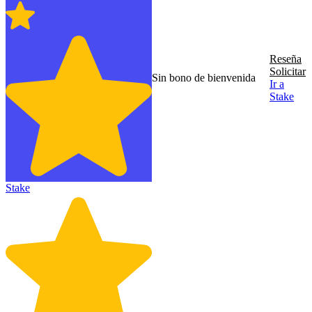
Reseña
Solicitar
Sin bono de bienvenida
Ir a
Stake
Stake