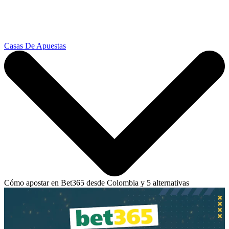
Casas De Apuestas
Cómo apostar en Bet365 desde Colombia y 5 alternativas