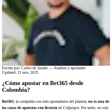
Escrito por:
Carlos de Jurado
→
Analista y apostador
Updated: 21 nov, 2025
¿Cómo apostar en Bet365 desde
Colombia?
Bet365
, la compañía con más apostadores del planeta,
no es una de
las casas de apuestas con licenci
a
de Coljuegos. Por tanto, no está