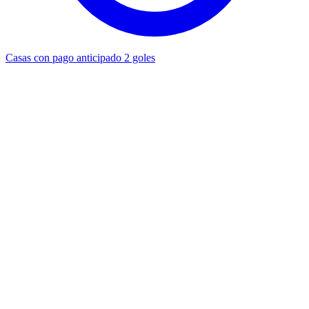
Casas con pago anticipado 2 goles