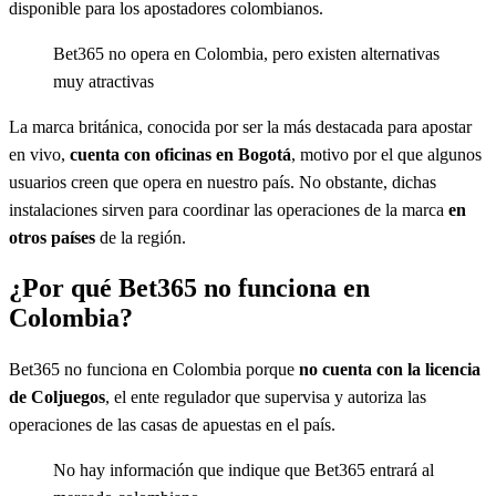
disponible para los apostadores colombianos.
Bet365 no opera en Colombia, pero existen alternativas
muy atractivas
La marca británica, conocida por ser la más destacada para apostar
en vivo,
cuenta con oficinas en Bogotá
, motivo por el que algunos
usuarios creen que opera en nuestro país. No obstante, dichas
instalaciones sirven para coordinar las operaciones de la marca
en
otros países
de la región.
¿Por qué Bet365 no funciona en
Colombia?
Bet365 no funciona en Colombia porque
no cuenta con la licencia
de Coljuegos
, el ente regulador que supervisa y autoriza las
operaciones de las casas de apuestas en el país.
No hay información que indique que Bet365 entrará al