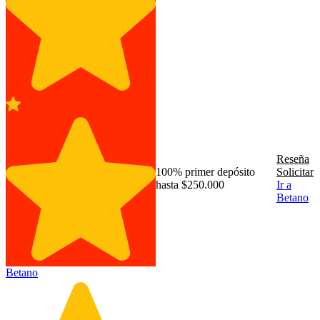
Reseña
100% primer depósito
Solicitar
hasta $250.000
Ir a
Betano
Betano