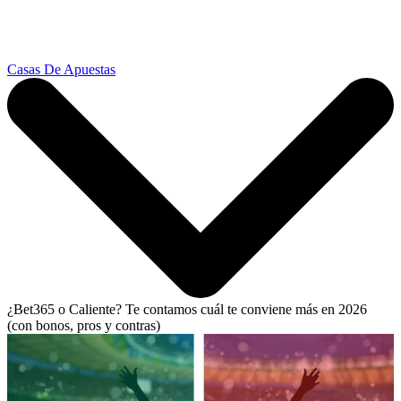
Casas De Apuestas
¿Bet365 o Caliente? Te contamos cuál te conviene más en 2026
(con bonos, pros y contras)