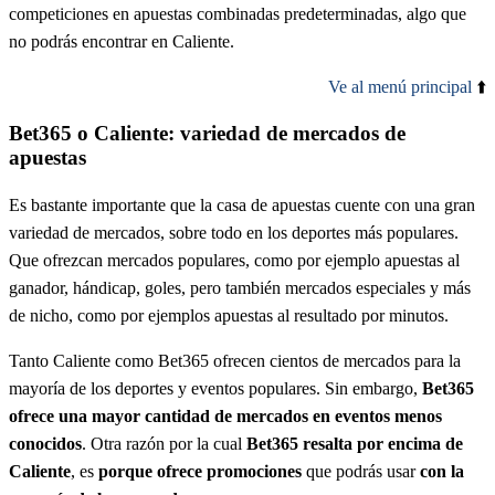
competiciones en apuestas combinadas predeterminadas, algo que
no podrás encontrar en Caliente.
Ve al menú principal
⬆️
Bet365 o Caliente: variedad de mercados de
apuestas
Es bastante importante que la casa de apuestas cuente con una gran
variedad de mercados, sobre todo en los deportes más populares.
Que ofrezcan mercados populares, como por ejemplo apuestas al
ganador, hándicap, goles, pero también mercados especiales y más
de nicho, como por ejemplos apuestas al resultado por minutos.
Tanto Caliente como Bet365 ofrecen cientos de mercados para la
mayoría de los deportes y eventos populares. Sin embargo,
Bet365
ofrece una mayor cantidad de mercados en eventos menos
conocidos
. Otra razón por la cual
Bet365 resalta por encima de
Caliente
, es
porque ofrece promociones
que podrás usar
con la