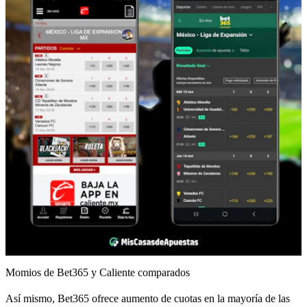
Momios de Bet365 y Caliente comparados
Así mismo, Bet365 ofrece aumento de cuotas en la mayoría de las