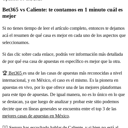
Bet365 vs Caliente: te contamos en 1 minuto cuál es
mejor
Si no tienes tiempo de leer el artículo completo, entonces te dejamos
acá el resumen de qué casa es mejor en cada uno de los aspectos que
seleccionamos.
Si das clic sobre cada enlace, podrás ver información más detallada
de por qué esa casa de apuestas en específico es mejor que la otra.
🏆
Bet365
es una de las casas de apuestas más reconocidas a nivel
internacional, y en México, el caso es el mismo. Es la pionera en
apuestas en vivo, por lo que ofrece una de las mejores plataformas
para este tipo de apuestas. De igual manera, no es lo único en lo que
se destacan, ya que luego de analizar y probar este sitio podemos
decirte que en líneas generales se encuentra entre el top 3 de las
mejores casas de apuestas en México
.
👍🏽 Seguro has escuchado hablar de
Caliente
, y si bien no está al