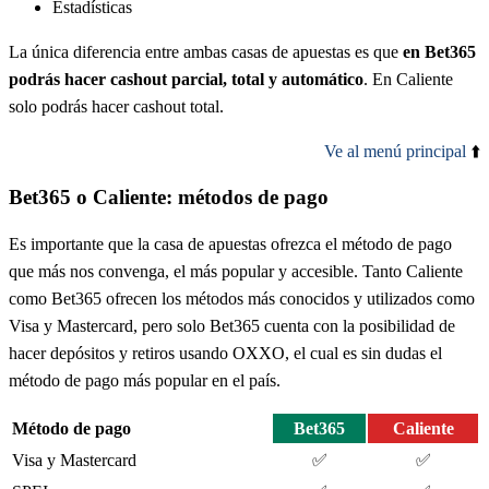
Estadísticas
La única diferencia entre ambas casas de apuestas es que
en Bet365
podrás hacer cashout parcial, total y automático
. En Caliente
solo podrás hacer cashout total.
Ve al menú principal
⬆️
Bet365 o Caliente: métodos de pago
Es importante que la casa de apuestas ofrezca el método de pago
que más nos convenga, el más popular y accesible. Tanto Caliente
como Bet365 ofrecen los métodos más conocidos y utilizados como
Visa y Mastercard, pero solo Bet365 cuenta con la posibilidad de
hacer depósitos y retiros usando OXXO, el cual es sin dudas el
método de pago más popular en el país.
Método de pago
Bet365
Caliente
Visa y Mastercard
✅
✅