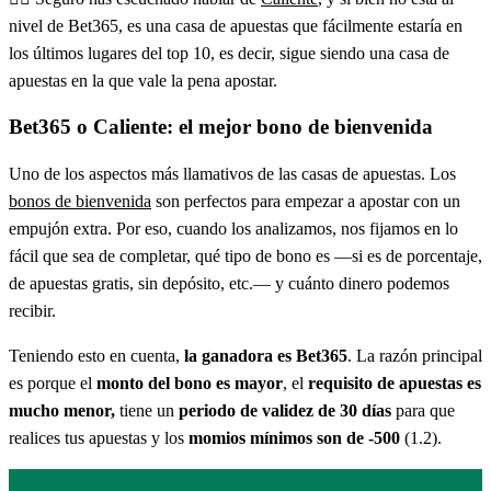
nivel de Bet365, es una casa de apuestas que fácilmente estaría en
los últimos lugares del top 10, es decir, sigue siendo una casa de
apuestas en la que vale la pena apostar.
Bet365 o Caliente: el mejor bono de bienvenida
Uno de los aspectos más llamativos de las casas de apuestas. Los
bonos de bienvenida
son perfectos para empezar a apostar con un
empujón extra. Por eso, cuando los analizamos, nos fijamos en lo
fácil que sea de completar, qué tipo de bono es —si es de porcentaje,
de apuestas gratis, sin depósito, etc.— y cuánto dinero podemos
recibir.
Teniendo esto en cuenta,
la ganadora es Bet365
. La razón principal
es porque el
monto del bono es mayor
, el
requisito de apuestas es
mucho menor,
tiene un
periodo de validez de 30 días
para que
realices tus apuestas y los
momios mínimos son de -500
(1.2).