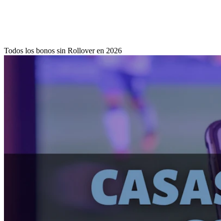
Todos los bonos sin Rollover en 2026