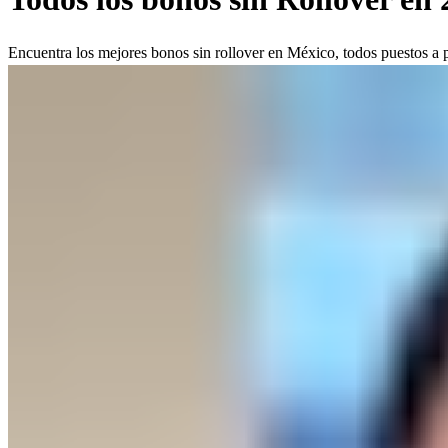
Encuentra los mejores bonos sin rollover en México, todos puestos a 