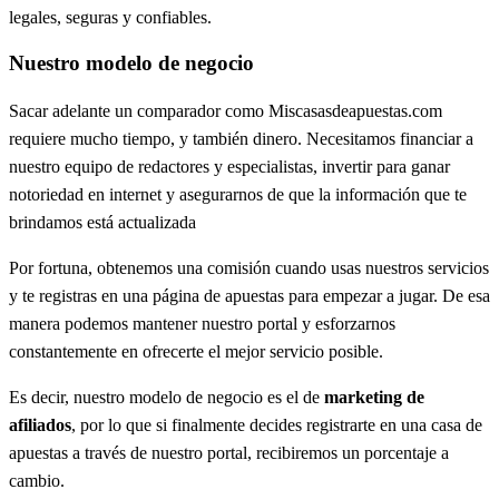
legales, seguras y confiables.
Nuestro modelo de negocio
Sacar adelante un comparador como Miscasasdeapuestas.com
requiere mucho tiempo, y también dinero. Necesitamos financiar a
nuestro equipo de redactores y especialistas, invertir para ganar
notoriedad en internet y asegurarnos de que la información que te
brindamos está actualizada
Por fortuna, obtenemos una comisión cuando usas nuestros servicios
y te registras en una página de apuestas para empezar a jugar. De esa
manera podemos mantener nuestro portal y esforzarnos
constantemente en ofrecerte el mejor servicio posible.
Es decir, nuestro modelo de negocio es el de
marketing de
afiliados
, por lo que si finalmente decides registrarte en una casa de
apuestas a través de nuestro portal, recibiremos un porcentaje a
cambio.