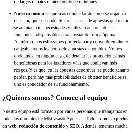
de largos debates e intercambio de opiniones.
Nuestra misión
es que seas conocedor de cómo se organiza
el sector, que sepas identificar las casas de apuestas que mejor
se adaptan a tus necesidades y utilizar cada una de las
funciones indispensables para apostar de forma óptima.
Asimismo, nos esforzamos por reclamar y convertir en dinero
canjeable todos los bonos de apuestas disponibles. No nos
olvidamos, en ningún caso, de detallar las promociones más
beneficiosas para los jugadores y las que conllevan más
riesgos. Y es que, en las apuestas deportivas, se puede ganar o
perder, pero hay más probabilidades de obtener beneficios si
uno es conocedor de su funcionamiento.
¿Quienes somos? Conoce al equipo
Nuestro equipo está formado por varias personas que trabajamos en
todos los dominios de MisCasasdeApuestas. Todos somos
expertos
en web, redacción de contenido y SEO
. Además, tenemos mucha