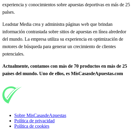
experiencia y conocimientos sobre apuestas deportivas en más de 25
países.
Leadstar Media crea y administra páginas web que brindan
información contrastada sobre sitios de apuestas en línea alrededor
del mundo. La empresa utiliza su experiencia en optimización de
motores de búsqueda para generar un crecimiento de clientes
potenciales.
Actualmente, contamos con más de 70 productos en más de 25
países del mundo. Uno de ellos, es MisCasasdeApuestas.com
Sobre MisCasasdeApuestas
Política de privacidad
Política de cookies