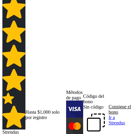
Métodos
Código del
de pago
bono
Consigue el
Sin código
Hasta $1,000 solo
bono
por registro
Ir a
Strendus
Strendus