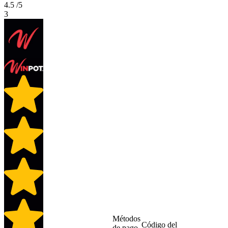
4.5
/5
3
Métodos
Código del
de pago