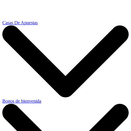
Casas De Apuestas
Bonos de bienvenida