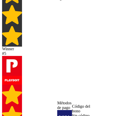
Winner
#5
Métodos
Código del
de pago
bono
Sin código