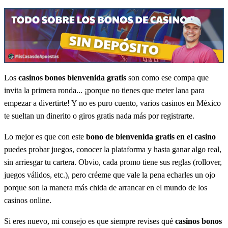
Los
casinos bonos bienvenida gratis
son como ese compa que
invita la primera ronda... ¡porque no tienes que meter lana para
empezar a divertirte! Y no es puro cuento, varios casinos en México
te sueltan un dinerito o giros gratis nada más por registrarte.
Lo mejor es que con este
bono de bienvenida gratis en el casino
puedes probar juegos, conocer la plataforma y hasta ganar algo real,
sin arriesgar tu cartera. Obvio, cada promo tiene sus reglas (rollover,
juegos válidos, etc.), pero créeme que vale la pena echarles un ojo
porque son la manera más chida de arrancar en el mundo de los
casinos online.
Si eres nuevo, mi consejo es que siempre revises qué
casinos bonos