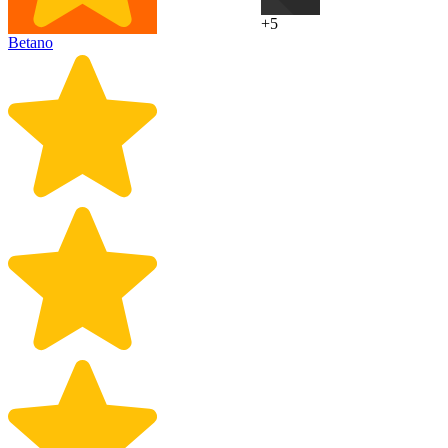
+5
Betano