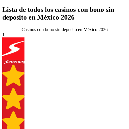
Lista de todos los casinos con bono sin
deposito en México 2026
Casinos con bono sin deposito en México 2026
1