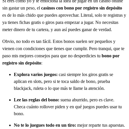
Si eres como yo y te emociona la idea de jugar en un casino online
sin gastar un peso, el
casinos con bono por registro sin depósito
es de lo más chido que puedes aprovechar. Literal, solo te registras y
ya tienes fichas gratis o giros para empezar a jugar. No necesitas
meter dinero de tu cartera, y aun así puedes ganar de verdad.
Obvio, no todo es tan fácil. Estos bonos suelen ser pequeños y
vienen con condiciones que tienes que cumplir. Pero tranqui, que te
paso mis mejores consejos para que no desperdicies tu
bono por
registro sin depósito
:
Explora varios juegos:
casi siempre los giros gratis se
aplican en slots, pero si te toca saldo de bono, prueba
blackjack, ruleta o lo que más te llame la atención.
Lee las reglas del bono:
suena aburrido, pero es clave.
Checa cuánto rollover piden y en qué juegos puedes usar tu
bono.
No te lo juegues todo en un tiro:
mejor reparte tus apuestas.