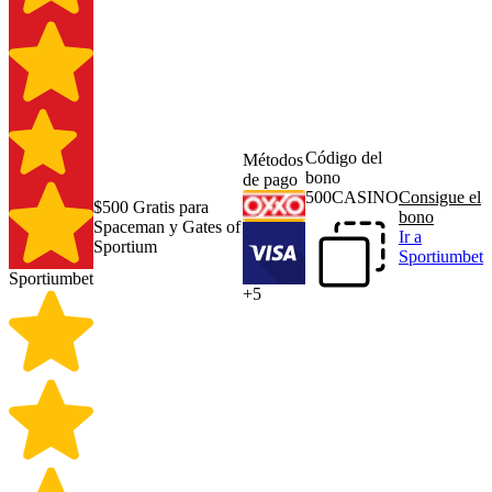
Código del
Métodos
bono
de pago
500CASINO
Consigue el
$500 Gratis para
bono
Spaceman y Gates of
Ir a
Sportium
Sportiumbet
Sportiumbet
+5