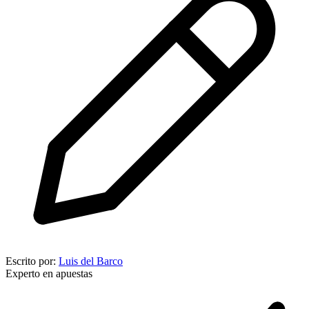
Escrito por:
Luis del Barco
Experto en apuestas