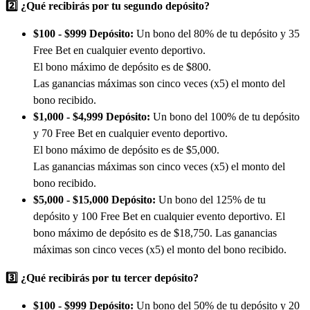
2️⃣ ¿Qué recibirás por tu segundo depósito?
$100 - $999 Depósito:
Un bono del 80% de tu depósito y 35
Free Bet en cualquier evento deportivo.
El bono máximo de depósito es de $800.
Las ganancias máximas son cinco veces (x5) el monto del
bono recibido.
$1,000 - $4,999 Depósito:
Un bono del 100% de tu depósito
y 70 Free Bet en cualquier evento deportivo.
El bono máximo de depósito es de $5,000.
Las ganancias máximas son cinco veces (x5) el monto del
bono recibido.
$5,000 - $15,000 Depósito:
Un bono del 125% de tu
depósito y 100 Free Bet en cualquier evento deportivo. El
bono máximo de depósito es de $18,750. Las ganancias
máximas son cinco veces (x5) el monto del bono recibido.
3️⃣ ¿Qué recibirás por tu tercer depósito?
$100 - $999 Depósito:
Un bono del 50% de tu depósito y 20