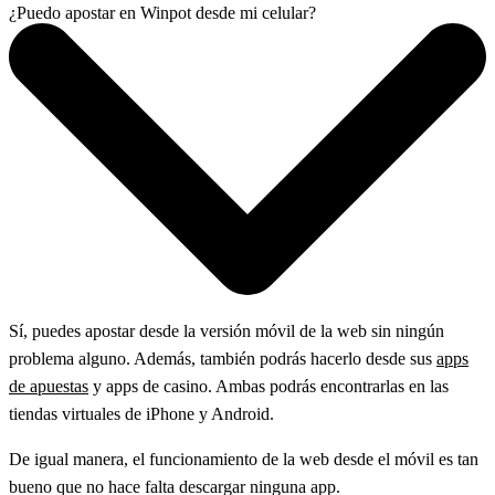
¿Puedo apostar en Winpot desde mi celular?
Sí, puedes apostar desde la versión móvil de la web sin ningún
problema alguno. Además, también podrás hacerlo desde sus
apps
de apuestas
y apps de casino. Ambas podrás encontrarlas en las
tiendas virtuales de iPhone y Android.
De igual manera, el funcionamiento de la web desde el móvil es tan
bueno que no hace falta descargar ninguna app.