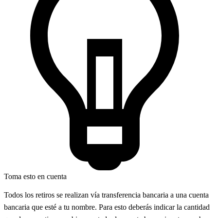
Toma esto en cuenta
Todos los retiros se realizan vía transferencia bancaria a una cuenta
bancaria que esté a tu nombre. Para esto deberás indicar la cantidad