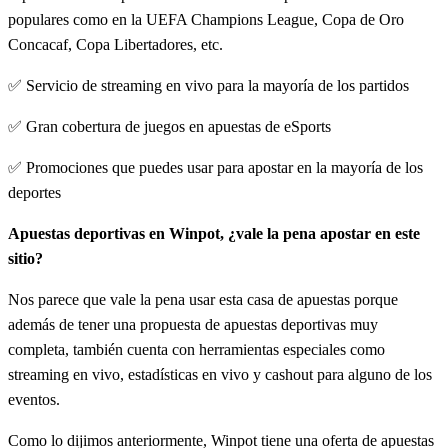
populares como en la UEFA Champions League, Copa de Oro
Concacaf, Copa Libertadores, etc.
✅ Servicio de streaming en vivo para la mayoría de los partidos
✅ Gran cobertura de juegos en apuestas de eSports
✅ Promociones que puedes usar para apostar en la mayoría de los
deportes
Apuestas deportivas en Winpot, ¿vale la pena apostar en este
sitio?
Nos parece que vale la pena usar esta casa de apuestas porque
además de tener una propuesta de apuestas deportivas muy
completa, también cuenta con herramientas especiales como
streaming en vivo, estadísticas en vivo y cashout para alguno de los
eventos.
Como lo dijimos anteriormente, Winpot tiene una oferta de apuestas