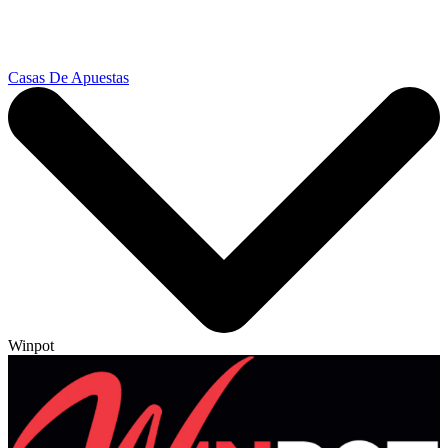
Casas De Apuestas
Winpot