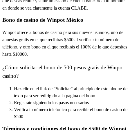
que deseas retirar y subir un estado de cuenta bancario a tu nombre
en donde se vea claramente la cuenta CLABE.
Bono de casino de Winpot México
Winpot ofrece 2 bonos de casino para sus nuevos usuarios, uno de
apuestas gratis en el que recibirás $500 al verificar tu número de
teléfono, y otro bono en el que recibirás el 100% de lo que deposites
hasta $10000.
¿Cómo solicitar el bono de 500 pesos gratis de Winpot
casino?
Haz clic en el link de "Solicitar" al principio de este bloque de
texto para ser redirigido a la página del bono
Regístrate siguiendo los pasos necesarios
Verifica tu número telefónico para recibir el bono de casino de
$500
Términos y condiciones del bono de $500 de Winpot