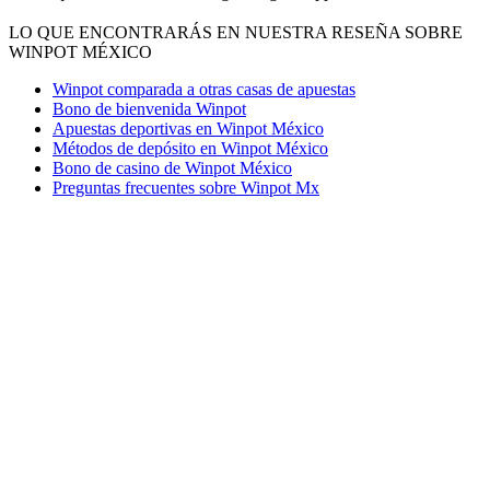
LO QUE ENCONTRARÁS EN NUESTRA RESEÑA SOBRE
WINPOT MÉXICO
Winpot comparada a otras casas de apuestas
Bono de bienvenida Winpot
Apuestas deportivas en Winpot México
Métodos de depósito en Winpot México
Bono de casino de Winpot México
Preguntas frecuentes sobre Winpot Mx