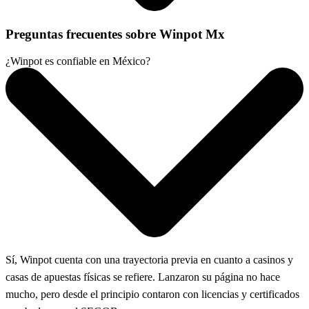
Preguntas frecuentes sobre Winpot Mx
¿Winpot es confiable en México?
Sí, Winpot cuenta con una trayectoria previa en cuanto a casinos y
casas de apuestas físicas se refiere. Lanzaron su página no hace
mucho, pero desde el principio contaron con licencias y certificados