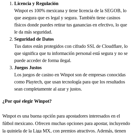
Licencia y Regulación
Winpot es 100% mexicana y tiene licencia de la SEGOB, lo
que asegura que es legal y segura. También tiene casinos
físicos donde puedes retirar tus ganancias en efectivo, lo que
le da más seguridad.
Seguridad de Datos
Tus datos están protegidos con cifrado SSL de Cloudflare, lo
que significa que tu información personal está segura y no se
puede acceder de forma ilegal.
Juegos Justos
Los juegos de casino en Winpot son de empresas conocidas
como Playtech, que usan tecnología para que los resultados
sean completamente al azar y justos.
¿Por qué elegir Winpot?
Winpot es una buena opción para apostadores interesados en el
fútbol mexicano. Ofrecen muchas opciones para apostar, incluyendo
la quiniela de la Liga MX, con premios atractivos. Además, tienen