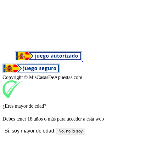
Copyright © MisCasasDeApuestas.com
¿Eres mayor de edad?
Debes tener 18 años o más para acceder a esta web
Sí, soy mayor de edad
No, no lo soy