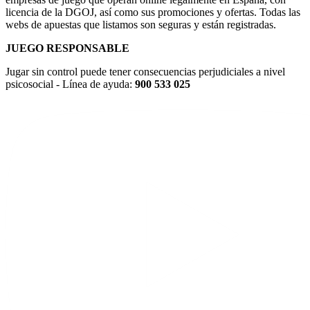
licencia de la DGOJ, así como sus promociones y ofertas. Todas las
webs de apuestas que listamos son seguras y están registradas.
JUEGO RESPONSABLE
Jugar sin control puede tener consecuencias perjudiciales a nivel
psicosocial - Línea de ayuda:
900 533 025