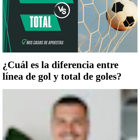
¿Cuál es la diferencia entre
línea de gol y total de goles?