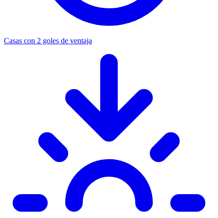
Casas con 2 goles de ventaja