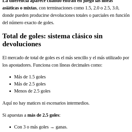
La diferencia aparece cuando entran en juego las líneas
asiáticas o mixtas
, con terminaciones como 1.5, 2.0 o 2.5, 3.0,
donde pueden producirse devoluciones totales o parciales en función
del número exacto de goles.
Total de goles: sistema clásico sin
devoluciones
El mercado de total de goles es el más sencillo y el más utilizado por
los apostadores. Funciona con líneas decimales como:
Más de 1.5 goles
Más de 2.5 goles
Menos de 2.5 goles
Aquí no hay matices ni escenarios intermedios.
Si apuestas a
más de 2.5 goles
:
Con 3 o más goles → ganas.