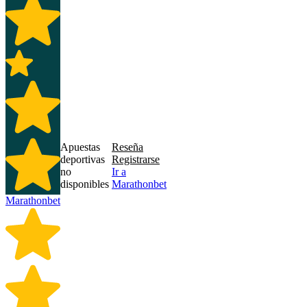
Apuestas
Reseña
deportivas
Registrarse
no
Ir a
disponibles
Marathonbet
Marathonbet