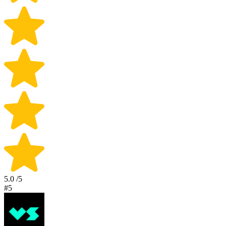
5.0
/5
#5