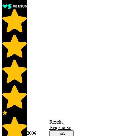
Reseña
Registrarse
200€
T&C