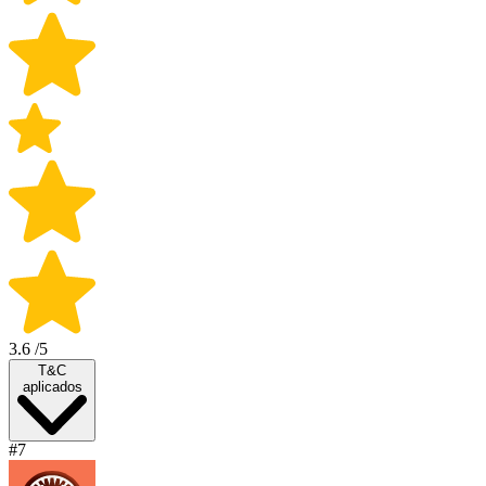
3.6
/5
T&C
aplicados
#7