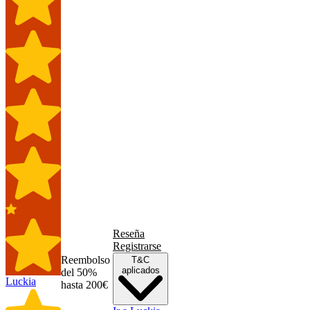
Reseña
Registrarse
Reembolso
T&C
aplicados
del 50%
Luckia
hasta 200€