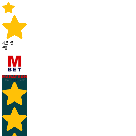
4.5
/5
#8