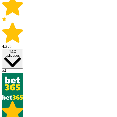
4.2
/5
T&C
aplicados
#4