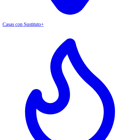
Casas con Sustituto+