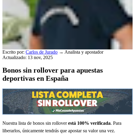
Escrito por:
Carlos de Jurado
→
Analista y apostador
Actualizado: 13 nov, 2025
Bonos sin rollover para apuestas
deportivas en España
Nuestra lista de bonos sin rollover
está 100% verificada
. Para
liberarlos, únicamente tendrás que apostar su valor una vez.