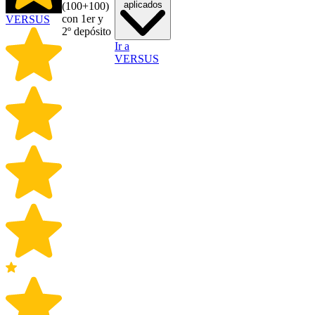
aplicados
(100+100)
con 1er y
VERSUS
2º depósito
Ir a
VERSUS