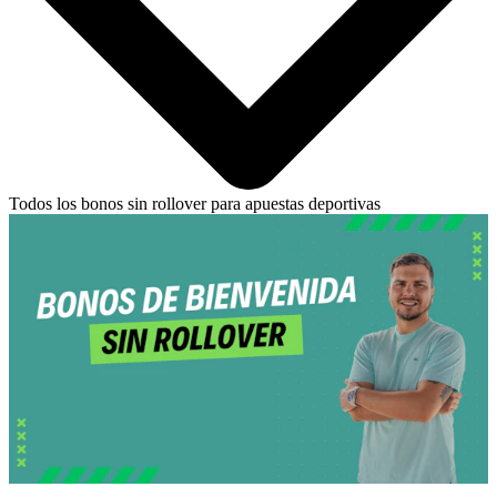
Todos los bonos sin rollover para apuestas deportivas