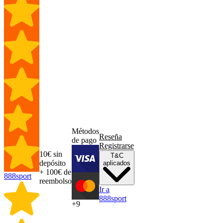
Métodos
Reseña
de pago
Registrarse
10€ sin
T&C
depósito
aplicados
+ 100€ de
888sport
reembolso
Ir a
888sport
+9