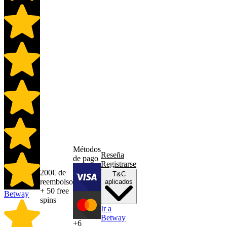
Métodos
Reseña
de pago
Registrarse
200€ de
T&C
reembolso
aplicados
+ 50 free
Betway
spins
Ir a
Betway
+6