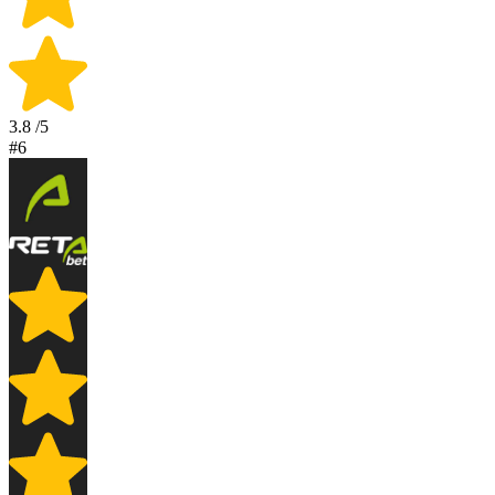
3.8
/5
#6