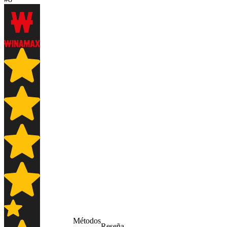
Métodos
Reseña