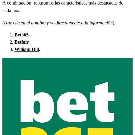
A continuación, repasamos las características más destacadas de
cada una.
(Haz clic en el nombre y ve directamente a la información).
Bet365
.
Betfair
.
William Hill
.