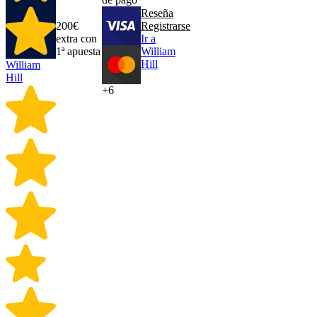
Reseña
200€
Registrarse
extra con
Ir a
1ª apuesta
William
Hill
William
Hill
+6