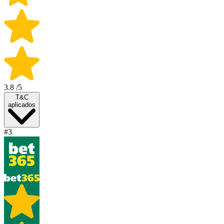
3.8
/5
T&C
aplicados
#3