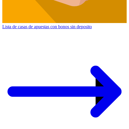
Lista de casas de apuestas con bonos sin deposito