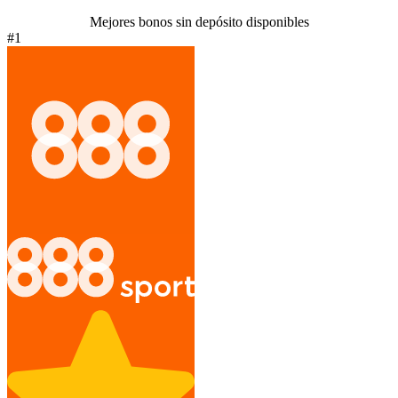
Mejores bonos sin depósito disponibles
#1