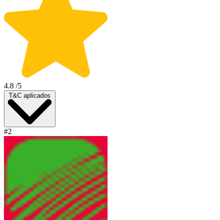
4.8
/5
T&C aplicados
#2