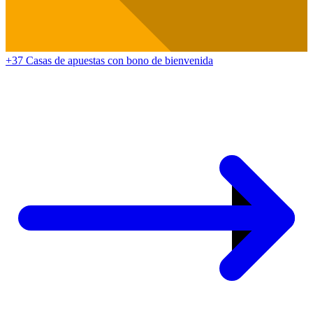
+37 Casas de apuestas con bono de bienvenida