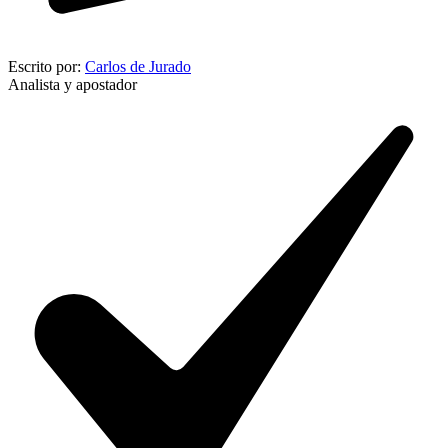
Escrito por:
Carlos de Jurado
Analista y apostador