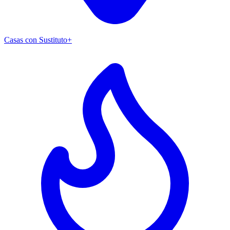
Casas con Sustituto+