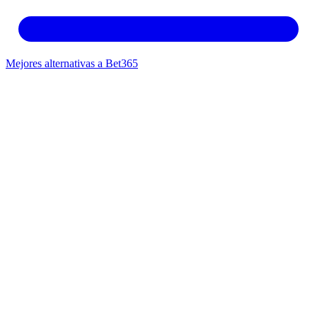
Mejores alternativas a Bet365