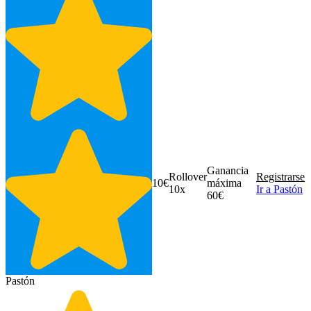
Ganancia
Rollover
Registrarse
10€
máxima
10x
Ir a Pastón
60€
Pastón