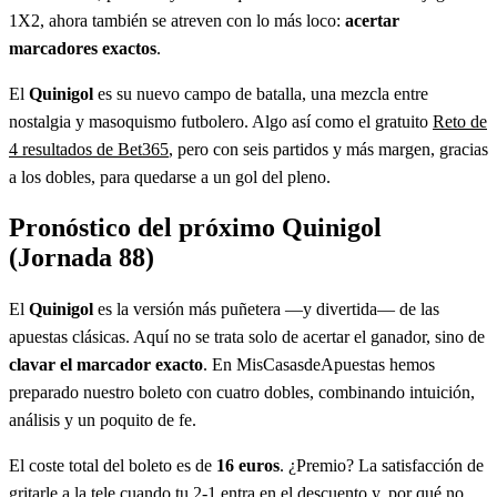
1X2, ahora también se atreven con lo más loco:
acertar
marcadores exactos
.
El
Quinigol
es su nuevo campo de batalla, una mezcla entre
nostalgia y masoquismo futbolero. Algo así como el gratuito
Reto de
4 resultados de Bet365
, pero con seis partidos y más margen, gracias
a los dobles, para quedarse a un gol del pleno.
Pronóstico del próximo Quinigol
(Jornada 88)
El
Quinigol
es la versión más puñetera —y divertida— de las
apuestas clásicas. Aquí no se trata solo de acertar el ganador, sino de
clavar el marcador exacto
. En MisCasasdeApuestas hemos
preparado nuestro boleto con cuatro dobles, combinando intuición,
análisis y un poquito de fe.
El coste total del boleto es de
16 euros
. ¿Premio? La satisfacción de
gritarle a la tele cuando tu 2-1 entra en el descuento y, por qué no,