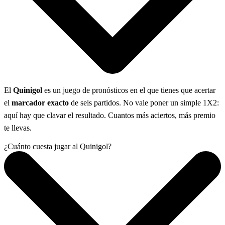
El
Quinigol
es un juego de pronósticos en el que tienes que acertar
el
marcador exacto
de seis partidos. No vale poner un simple 1X2:
aquí hay que clavar el resultado. Cuantos más aciertos, más premio
te llevas.
¿Cuánto cuesta jugar al Quinigol?