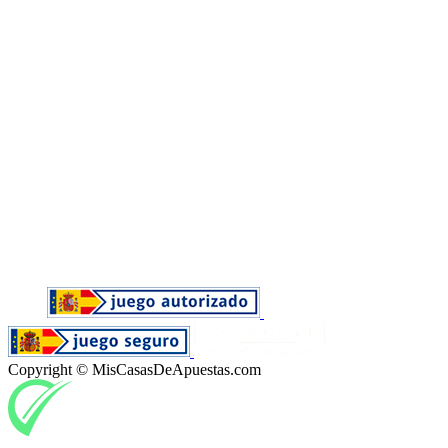
Copyright © MisCasasDeApuestas.com