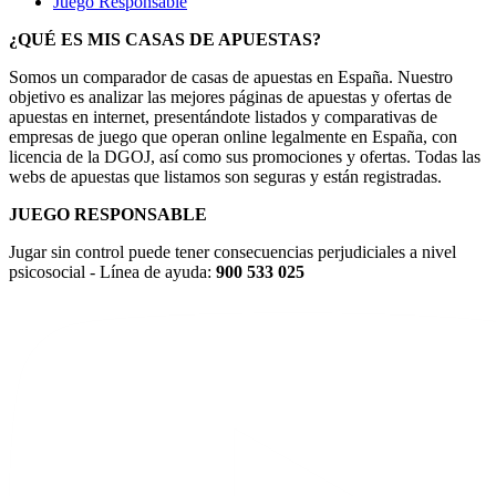
Juego Responsable
¿QUÉ ES MIS CASAS DE APUESTAS?
Somos un comparador de casas de apuestas en España. Nuestro
objetivo es analizar las mejores páginas de apuestas y ofertas de
apuestas en internet, presentándote listados y comparativas de
empresas de juego que operan online legalmente en España, con
licencia de la DGOJ, así como sus promociones y ofertas. Todas las
webs de apuestas que listamos son seguras y están registradas.
JUEGO RESPONSABLE
Jugar sin control puede tener consecuencias perjudiciales a nivel
psicosocial - Línea de ayuda:
900 533 025