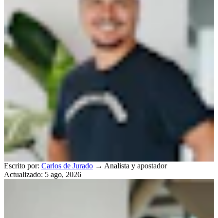
Escrito por:
Carlos de Jurado
→
Analista y apostador
Actualizado: 5 ago, 2026