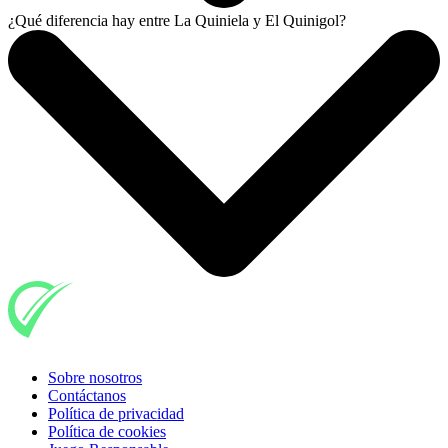
¿Qué diferencia hay entre La Quiniela y El Quinigol?
Sobre nosotros
Contáctanos
Política de privacidad
Política de cookies