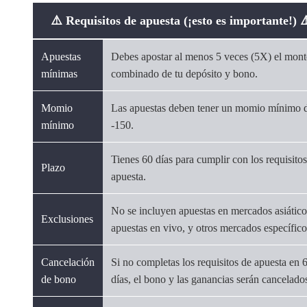
⚠️ Requisitos de apuesta (¡esto es importante!) ⚠
Apuestas
Debes apostar al menos 5 veces (5X) el mon
mínimas
combinado de tu depósito y bono.
Momio
Las apuestas deben tener un momio mínimo 
mínimo
-150.
Tienes 60 días para cumplir con los requisito
Plazo
apuesta.
No se incluyen apuestas en mercados asiático
Exclusiones
apuestas en vivo, y otros mercados específico
Cancelación
Si no completas los requisitos de apuesta en 
de bono
días, el bono y las ganancias serán cancelado