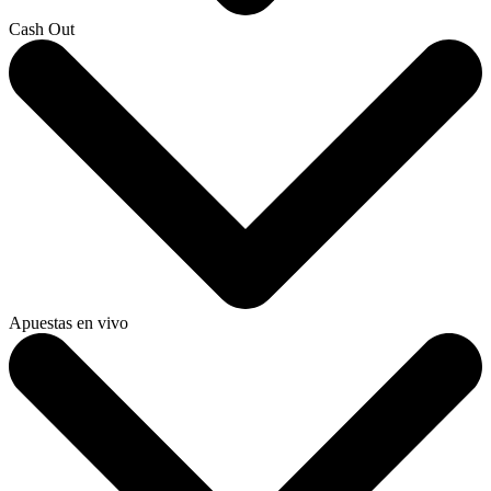
Cash Out
Apuestas en vivo