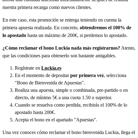
nuestra primera recarga como nuevos clientes.
En este caso, esta promoción se entrega teniendo en cuenta la
primera apuesta realizada. En concreto,
obtendremos el 100% de
lo apostado
hasta un máximo de 200€, si perdemos lo apostado.
¿Cómo reclamar el bono Luckia nada más registrarnos?
Atento,
que las condiciones para obtenerlo son bastante amigables.
Regístrate en
Luckia.es
En el momento de depositar
por primera vez
, selecciona
"Bono de Bienvenida de Apuestas".
Realiza una apuesta, simple o combinada, pre-partido o en
directo, de mínimo 5€ a una cuota 1.50 o superior.
Cuando se resuelva como perdida, recibirás el 100% de lo
apostado hasta 200€.
Acepta el bono en el apartado "Apuestas".
Una vez conoces cómo reclamar el bono bienvenida Luckia, llega el