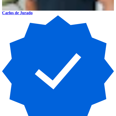
Carlos de Jurado