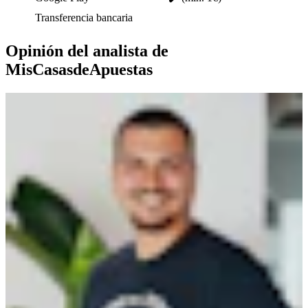
Transferencia bancaria
Opinión del analista de
MisCasasdeApuestas