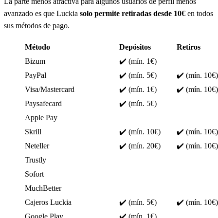
La parte menos atractiva para algunos usuarios de perfil menos
avanzado es que Luckia
solo permite retiradas desde 10€
en todos
sus métodos de pago.
Método
Depósitos
Retiros
Bizum
✔️ (mín. 1€)
PayPal
✔️ (mín. 5€)
✔️ (mín. 10€)
Visa/Mastercard
✔️ (mín. 1€)
✔️ (mín. 10€)
Paysafecard
✔️ (mín. 5€)
Apple Pay
Skrill
✔️ (mín. 10€)
✔️ (mín. 10€)
Neteller
✔️ (mín. 20€)
✔️ (mín. 10€)
Trustly
Sofort
MuchBetter
Cajeros Luckia
✔️ (mín. 5€)
✔️ (mín. 10€)
Google Play
✔️ (mín. 1€)