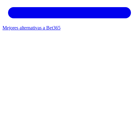
Mejores alternativas a Bet365