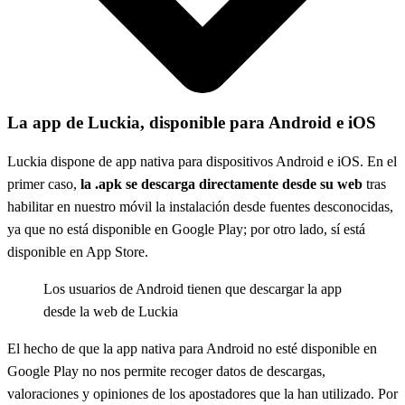
La app de Luckia, disponible para Android e iOS
Luckia dispone de app nativa para dispositivos Android e iOS. En el
primer caso,
la .apk se descarga directamente desde su web
tras
habilitar en nuestro móvil la instalación desde fuentes desconocidas,
ya que no está disponible en Google Play; por otro lado, sí está
disponible en App Store.
Los usuarios de Android tienen que descargar la app
desde la web de Luckia
El hecho de que la app nativa para Android no esté disponible en
Google Play no nos permite recoger datos de descargas,
valoraciones y opiniones de los apostadores que la han utilizado. Por