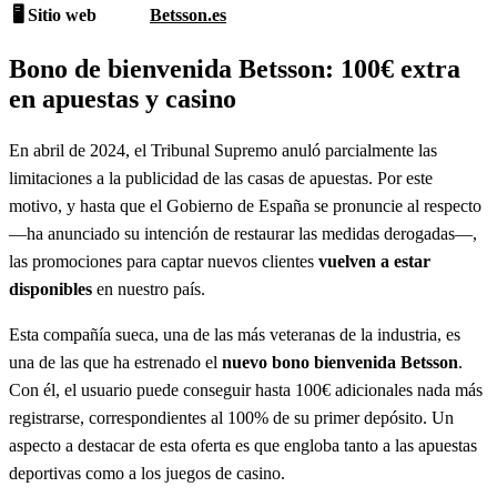
🖥️ Sitio web
Betsson.es
Bono de bienvenida Betsson: 100€ extra
en apuestas y casino
En abril de 2024, el Tribunal Supremo anuló parcialmente las
limitaciones a la publicidad de las casas de apuestas. Por este
motivo, y hasta que el Gobierno de España se pronuncie al respecto
—ha anunciado su intención de restaurar las medidas derogadas—,
las promociones para captar nuevos clientes
vuelven a estar
disponibles
en nuestro país.
Esta compañía sueca, una de las más veteranas de la industria, es
una de las que ha estrenado el
nuevo bono bienvenida Betsson
.
Con él, el usuario puede conseguir hasta 100€ adicionales nada más
registrarse, correspondientes al 100% de su primer depósito. Un
aspecto a destacar de esta oferta es que engloba tanto a las apuestas
deportivas como a los juegos de casino.