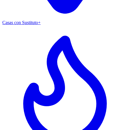
Casas con Sustituto+