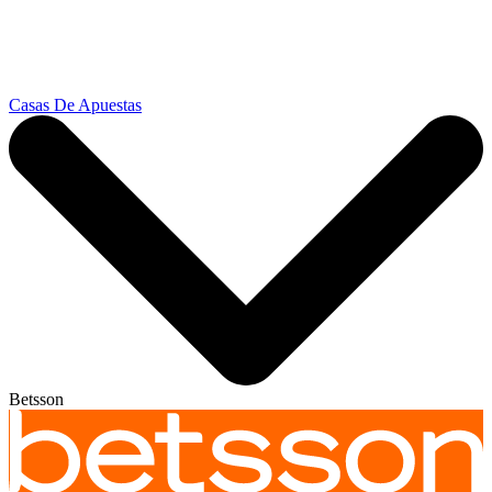
Casas De Apuestas
Betsson