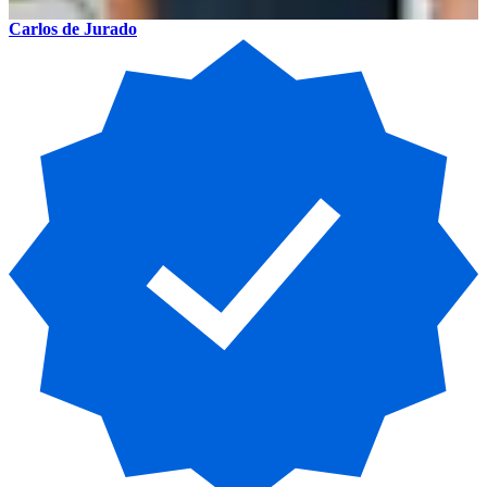
Carlos de Jurado