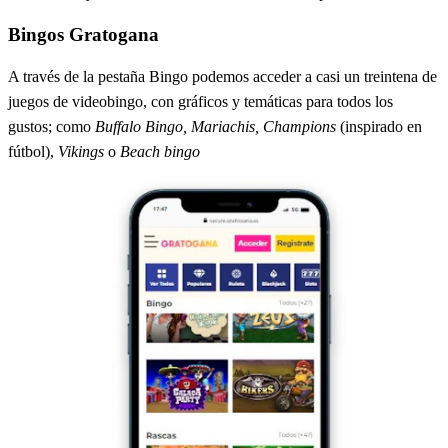
Bingos Gratogana
A través de la pestaña Bingo podemos acceder a casi un treintena de
juegos de videobingo, con gráficos y temáticas para todos los
gustos; como
Buffalo Bingo, Mariachis, Champions
(inspirado en
fútbol),
Vikings
o
Beach bingo