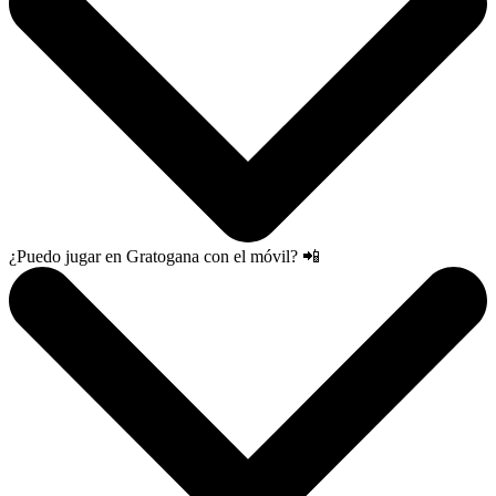
¿Puedo jugar en Gratogana con el móvil? 📲