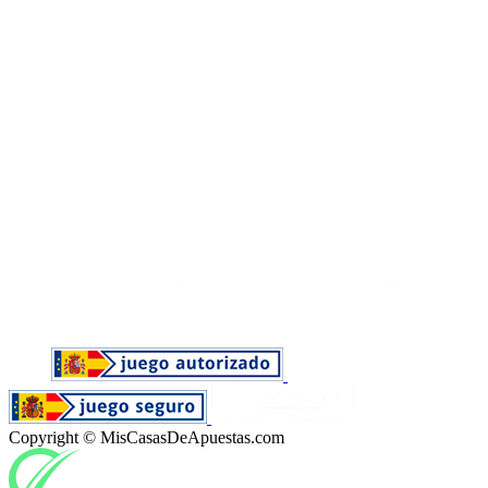
Copyright © MisCasasDeApuestas.com