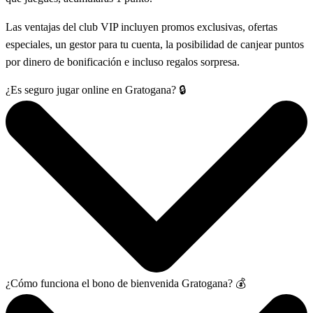
Las ventajas del club VIP incluyen promos exclusivas, ofertas
especiales, un gestor para tu cuenta, la posibilidad de canjear puntos
por dinero de bonificación e incluso regalos sorpresa.
¿Es seguro jugar online en Gratogana? 🔒
¿Cómo funciona el bono de bienvenida Gratogana? 💰