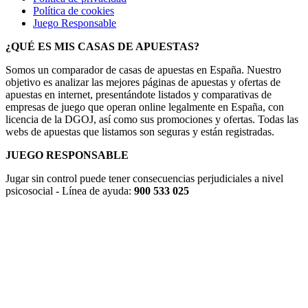
Política de cookies
Juego Responsable
¿QUÉ ES MIS CASAS DE APUESTAS?
Somos un comparador de casas de apuestas en España. Nuestro
objetivo es analizar las mejores páginas de apuestas y ofertas de
apuestas en internet, presentándote listados y comparativas de
empresas de juego que operan online legalmente en España, con
licencia de la DGOJ, así como sus promociones y ofertas. Todas las
webs de apuestas que listamos son seguras y están registradas.
JUEGO RESPONSABLE
Jugar sin control puede tener consecuencias perjudiciales a nivel
psicosocial - Línea de ayuda:
900 533 025