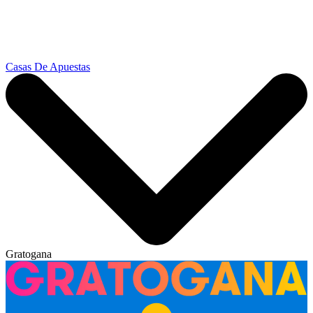
Casas De Apuestas
Gratogana