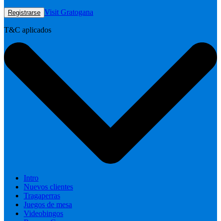
Visit Gratogana
Registrarse
T&C aplicados
Intro
Nuevos clientes
Tragaperras
Juegos de mesa
Videobingos