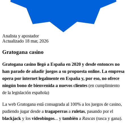
Analista y apostador
Actualizado 18 mar, 2026
Gratogana casino
Gratogana casino llegó a España en 2020 y desde entonces no
han parado de añadir juegos a su propuesta online. La empresa
opera por internet legalmente en España y, por eso, no ofrece
ningún bono de bienvenida a nuevos clientes
(en cumplimiento
de la legislación española)
La web Gratogana está consagrada al 100% a los juegos de casino,
pudiendo jugar desde a
tragaperras
a
ruletas
, pasando por el
blackjack
y los
videobingos
... y
también
a
Rascas
(rasca y gana).