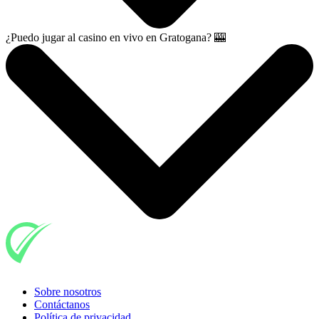
¿Puedo jugar al casino en vivo en Gratogana? 🎰
Sobre nosotros
Contáctanos
Política de privacidad