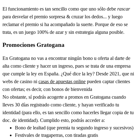
El funcionamiento es tan sencillo como que uno sólo debe
rascar
para desvelar el premio sorpresa & cruzar los dedos... y luego
reclamar el premio si ha acompañado la suerte. Porque de eso se
trata, es un juego 100% de azar y sin estrategia alguna posible.
Promociones Gratogana
En Gratogana no vas a encontrar ningún bono u oferta al darte de
alta como cliente y hacer un ingreso, pues se trata de una empresa
que cumple la ley en España. ¿Qué dice la ley? Desde 2021, que ni
webs de casino ni
casas de apuestas online
pueden captar clientes
con ofertas; es decir, con bonos de bienvenida
No obstante, sí podrás acogerte a promos en Gratogana cuando
lleves 30 días registrado como cliente, y hayan verificado tu
identidad (para ello, es tan sencillo como hacerles llegar copia de tu
doc. de identidad). Cumplido esto, podrás acceder a:
Bono de lealtad (que premia tu segundo ingreso y sucesivos)
Festivales de tragaperras, con tiradas gratis