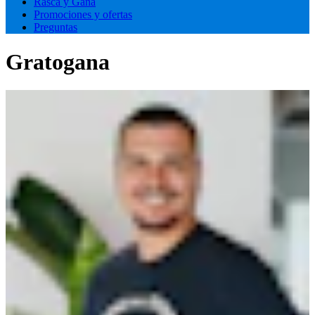
Rasca y Gana
Promociones y ofertas
Preguntas
Gratogana