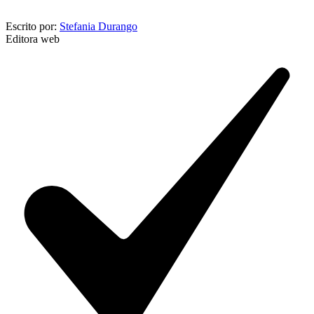
Escrito por:
Stefania Durango
Editora web