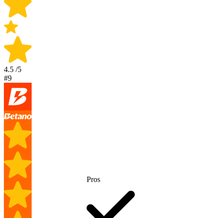
4.5
/5
#9
Pros