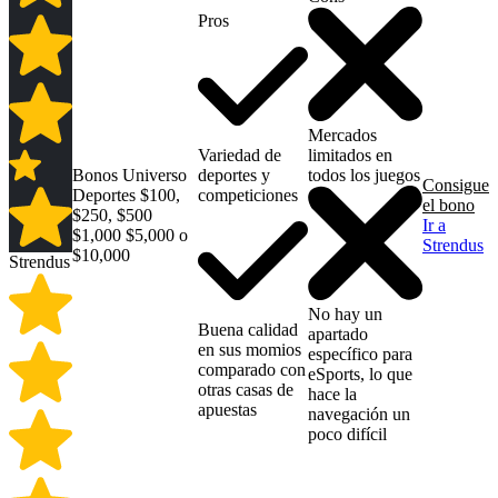
Pros
Mercados
Variedad de
limitados en
Bonos Universo
deportes y
todos los juegos
Consigue
Deportes $100,
competiciones
el bono
$250, $500
Ir a
$1,000 $5,000 o
Strendus
$10,000
Strendus
No hay un
Buena calidad
apartado
en sus momios
específico para
comparado con
eSports, lo que
otras casas de
hace la
apuestas
navegación un
poco difícil