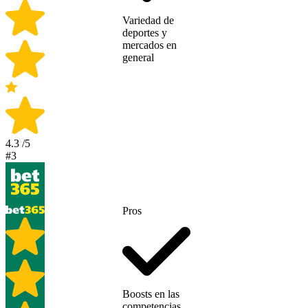
Variedad de
deportes y
mercados en
general
4.3
/5
#3
Pros
Boosts en las
competencias