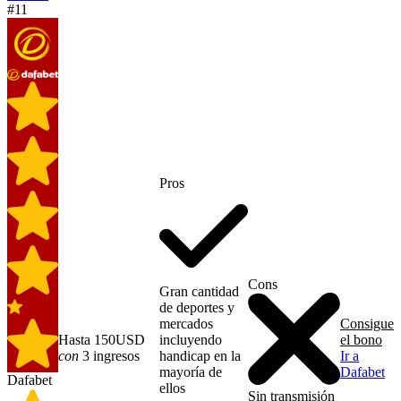
#11
Pros
Cons
Gran cantidad
de deportes y
mercados
Consigue
Hasta 150USD
incluyendo
el bono
con
3 ingresos
handicap en la
Ir a
mayoría de
Dafabet
Dafabet
ellos
Sin transmisión