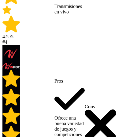
Transmisiones
en vivo
4.5
/5
#4
Pros
Cons
Ofrece una
buena variedad
de juegos y
competiciones