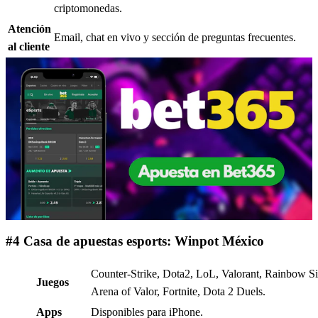
criptomonedas.
Atención
Email, chat en vivo y sección de preguntas frecuentes.
al cliente
#4 Casa de apuestas esports: Winpot México
Counter-Strike, Dota2, LoL, Valorant, Rainbow Si
Juegos
Arena of Valor, Fortnite, Dota 2 Duels.
Apps
Disponibles para iPhone.