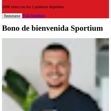
200€ extra con los 2 primeros depósitos
Visit Sportium
Registrarse
Bono de bienvenida Sportium