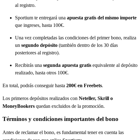
al registro.
Sportium te entregará una
apuesta gratis del mismo importe
que ingreses, hasta 100€.
Una vez completadas las condiciones del primer bono, realiza
un
segundo depósito
(también dentro de los 30 días
posteriores al registro).
Recibirás una
segunda apuesta gratis
equivalente al depósito
realizado, hasta otros 100€.
En total, podrás conseguir hasta
200€ en Freebets
.
Los primeros depósitos realizados con
Neteller, Skrill o
MoneyBookers
quedan excluidos de la promoción.
Términos y condiciones importantes del bono
Antes de reclamar el bono, es fundamental tener en cuenta las