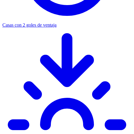
Casas con 2 goles de ventaja