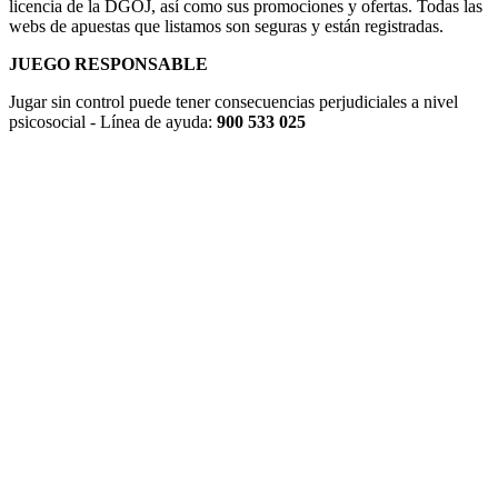
licencia de la DGOJ, así como sus promociones y ofertas. Todas las
webs de apuestas que listamos son seguras y están registradas.
JUEGO RESPONSABLE
Jugar sin control puede tener consecuencias perjudiciales a nivel
psicosocial - Línea de ayuda:
900 533 025