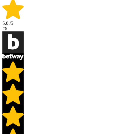
5.0
/5
#6