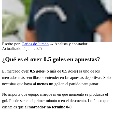
Escrito por:
Carlos de Jurado
→
Analista y apostador
Actualizado: 5 jun, 2025
¿Qué es el over 0.5 goles en apuestas?
El mercado
over 0.5 goles
(o más de 0.5 goles) es uno de los
mercados más sencillos de entender en las apuestas deportivas. Solo
necesitas que haya
al menos un gol
en el partido para ganar.
No importa qué equipo marque ni en qué momento se produzca el
gol. Puede ser en el primer minuto o en el descuento. Lo único que
cuenta es que
el marcador no termine 0-0
.