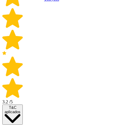
3.2
/5
T&C
aplicados