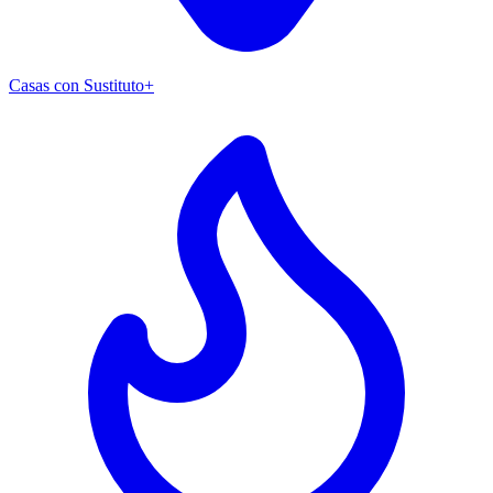
Casas con Sustituto+