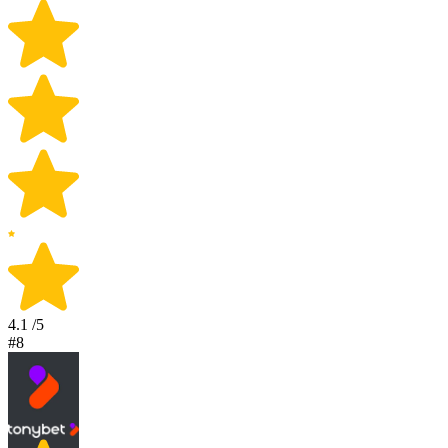
4.1
/5
#8