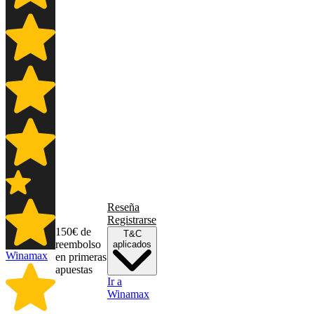
Reseña
Registrarse
150€ de
T&C
reembolso
aplicados
Winamax
en primeras
apuestas
Ir a
Winamax