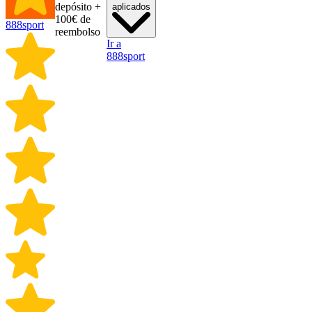
depósito +
aplicados
100€ de
888sport
reembolso
Ir a
888sport