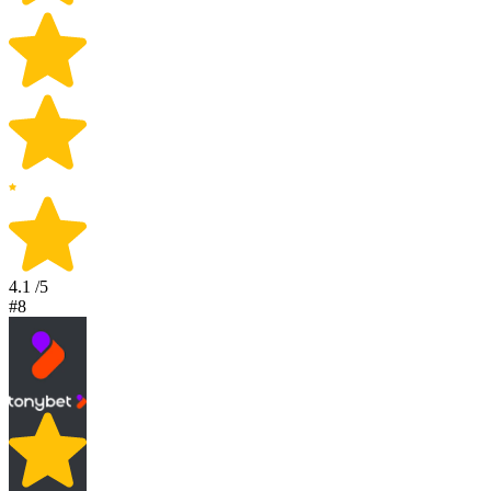
4.1
/5
#8