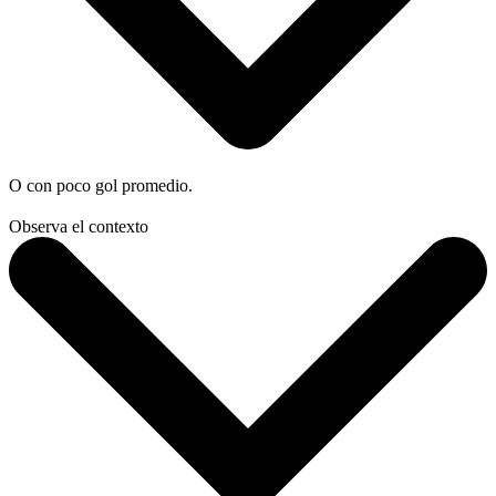
O con poco gol promedio.
Observa el contexto