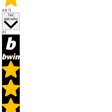
4.8
/5
T&C
aplicados
#3