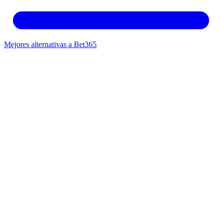
Mejores alternativas a Bet365