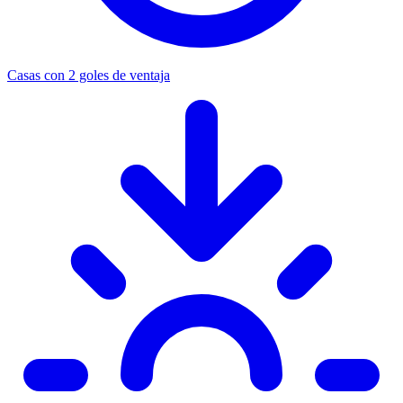
Casas con 2 goles de ventaja