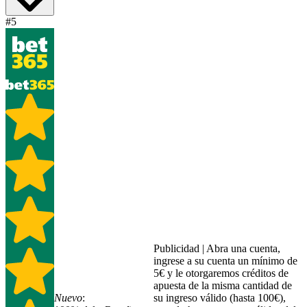
#5
Publicidad | Abra una cuenta,
ingrese a su cuenta un mínimo de
5€ y le otorgaremos créditos de
apuesta de la misma cantidad de
Nuevo
:
su ingreso válido (hasta 100€),