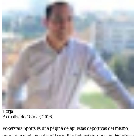
Borja
Actualizado 18 mar, 2026
Pokerstars Sports es una página de apuestas deportivas del mismo
grupo que el gigante del póker online Pokerstars, que también ofrece