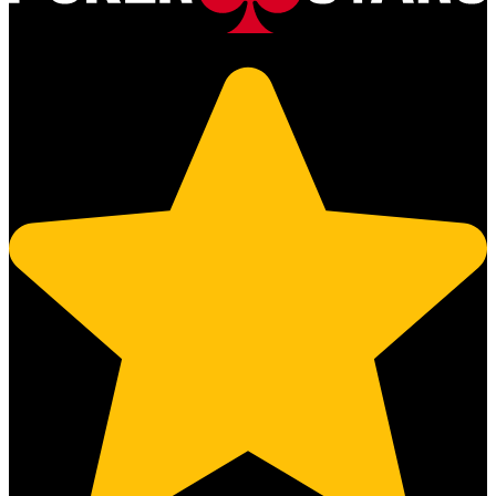
Calificación de Pokerstars Sports