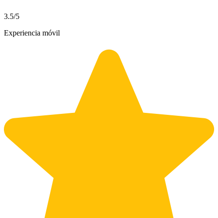
3.5
/5
Experiencia móvil