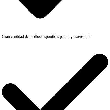
Gran cantidad de medios disponibles para ingreso/retirada