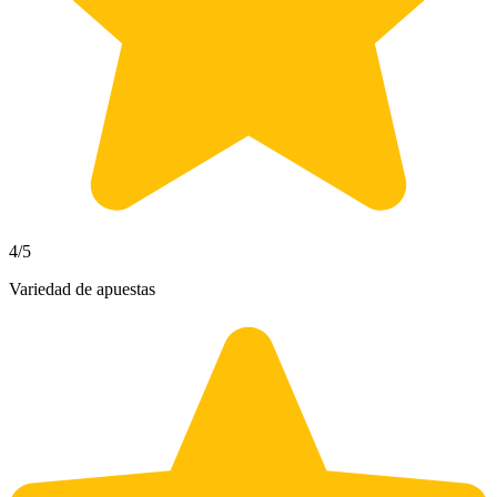
4
/5
Variedad de apuestas