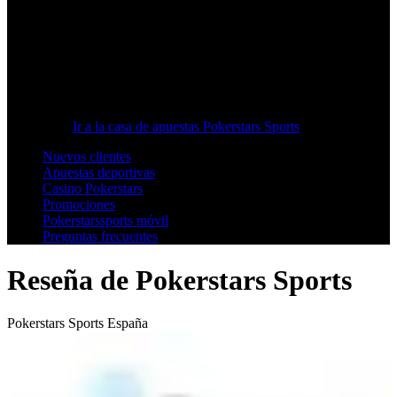
3.8
/5
Pokerstars Sports Bonus
100% de reembolso hasta 100€
Registrarse
Ir a la casa de apuestas Pokerstars Sports
Nuevos clientes
Apuestas deportivas
Casino Pokerstars
Promociones
Pokerstarssports móvil
Preguntas frecuentes
Reseña de Pokerstars Sports
Pokerstars Sports España