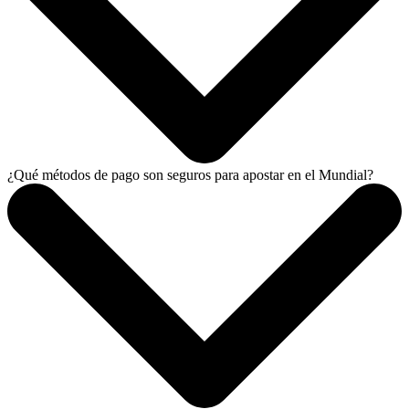
¿Qué métodos de pago son seguros para apostar en el Mundial?