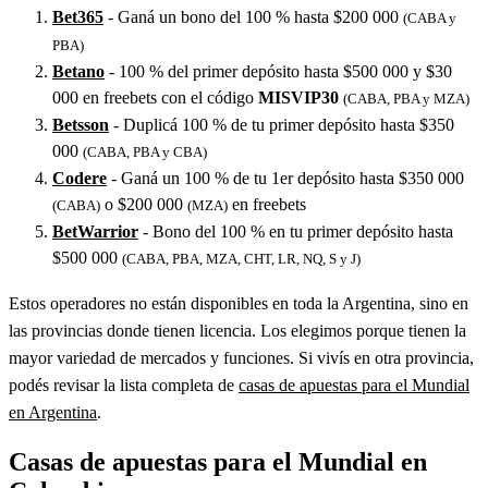
Bet365
- Ganá un bono del 100 % hasta $200 000
(CABA y
PBA)
Betano
- 100 % del primer depósito hasta $500 000 y $30
000 en freebets con el código
MISVIP30
(CABA, PBA y MZA)
Betsson
- Duplicá 100 % de tu primer depósito hasta $350
000
(CABA, PBA y CBA)
Codere
- Ganá un 100 % de tu 1er depósito hasta $350 000
o $200 000
en freebets
(CABA)
(MZA)
BetWarrior
- Bono del 100 % en tu primer depósito hasta
$500 000
(CABA, PBA, MZA, CHT, LR, NQ, S y J)
Estos operadores no están disponibles en toda la Argentina, sino en
las provincias donde tienen licencia. Los elegimos porque tienen la
mayor variedad de mercados y funciones. Si vivís en otra provincia,
podés revisar la lista completa de
casas de apuestas para el Mundial
en Argentina
.
Casas de apuestas para el Mundial en