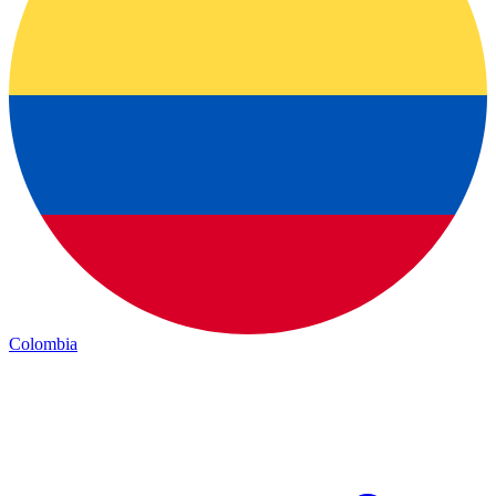
Colombia