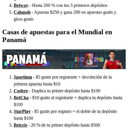
Betway
- Hasta 200 % con tus 3 primeros depósitos
Calupoh
- Apuesta $250 y gana 200 en apuestas gratis y
giros gratis
Casas de apuestas para el Mundial en
Panamá
Sportium
- $5 gratis por registrarte + devolución de la
primera apuesta hasta $10
Codere
- Duplica tu primer depósito hasta $100
BetCha
- $10 gratis al registrarte + duplica tu depósito hasta
$100
StarPlay
- $5 gratis por registro + el doble de tu depósito
hasta $100
Betcris
- 20 % de tu primer depósito hasta $500