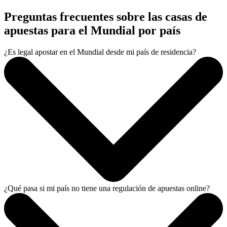
Preguntas frecuentes sobre las casas de
apuestas para el Mundial por país
¿Es legal apostar en el Mundial desde mi país de residencia?
¿Qué pasa si mi país no tiene una regulación de apuestas online?