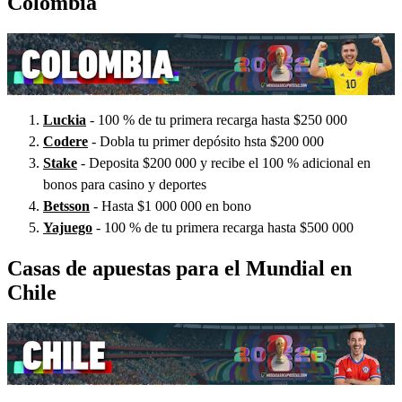
Colombia
Luckia
- 100 % de tu primera recarga hasta $250 000
Codere
- Dobla tu primer depósito hsta $200 000
Stake
- Deposita $200 000 y recibe el 100 % adicional en
bonos para casino y deportes
Betsson
- Hasta $1 000 000 en bono
Yajuego
- 100 % de tu primera recarga hasta $500 000
Casas de apuestas para el Mundial en
Chile