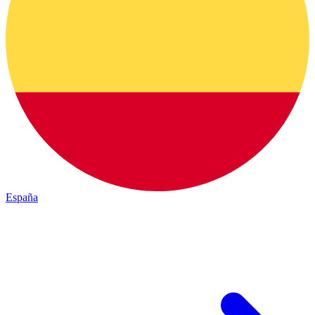
España