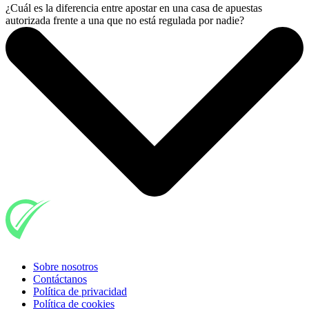
¿Cuál es la diferencia entre apostar en una casa de apuestas
autorizada frente a una que no está regulada por nadie?
Sobre nosotros
Contáctanos
Política de privacidad
Política de cookies