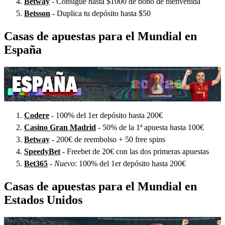
Betway
- Consigue hasta $1000 de bono de bienvenida
Betsson
- Duplica tu depósito hasta $50
Casas de apuestas para el Mundial en
España
Codere
- 100% del 1er depósito hasta 200€
Casino Gran Madrid
- 50% de la 1ª apuesta hasta 100€
Betway
- 200€ de reembolso + 50 free spins
SpeedyBet
- Freebet de 20€ con las dos primeras apuestas
Bet365
-
Nuevo
: 100% del 1er depósito hasta 200€
Casas de apuestas para el Mundial en
Estados Unidos