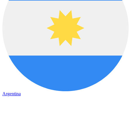
Argentina