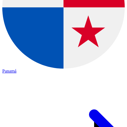
Panamá