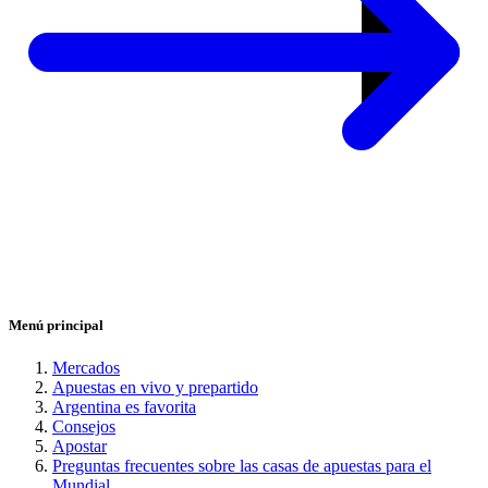
Menú principal
Mercados
Apuestas en vivo y prepartido
Argentina es favorita
Consejos
Apostar
Preguntas frecuentes sobre las casas de apuestas para el
Mundial