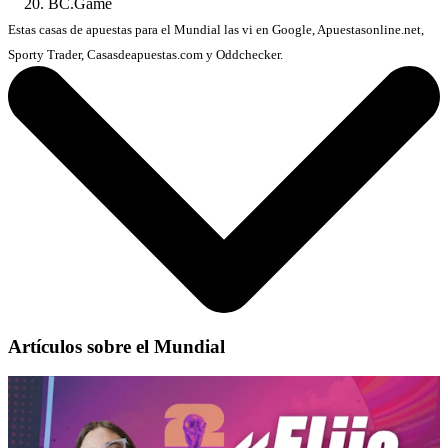
BC.Game
Estas casas de apuestas para el Mundial las vi en Google, Apuestasonline.net,
Sporty Trader, Casasdeapuestas.com y Oddchecker.
Artículos sobre el Mundial