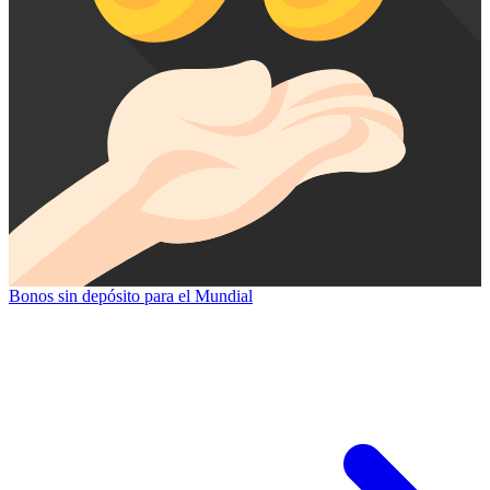
Bonos sin depósito para el Mundial