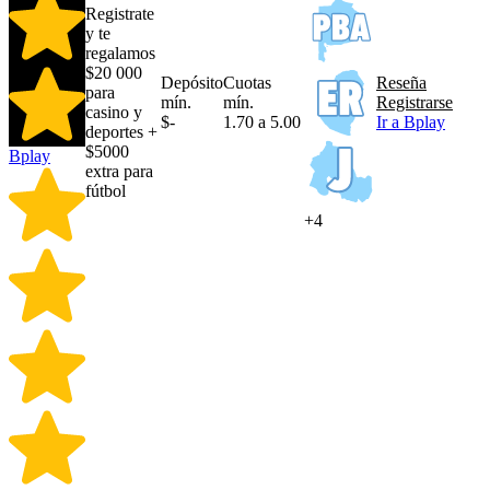
Registrate
y te
regalamos
$20 000
Depósito
Cuotas
Reseña
para
mín.
mín.
Registrarse
casino y
$-
1.70 a 5.00
Ir a Bplay
deportes +
$5000
Bplay
extra para
fútbol
+4