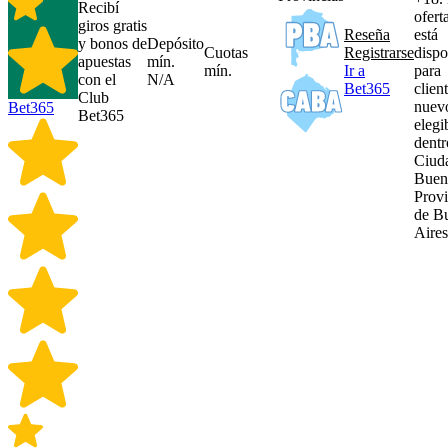
Recibí
ofert
giros gratis
Reseña
está
y bonos de
Depósito
Cuotas
Registrarse
dispo
apuestas
mín.
mín.
Ir a
para
con el
N/A
Bet365
clien
Club
nuev
Bet365
Bet365
elegi
dentr
Ciud
Buen
Provi
de B
Aires