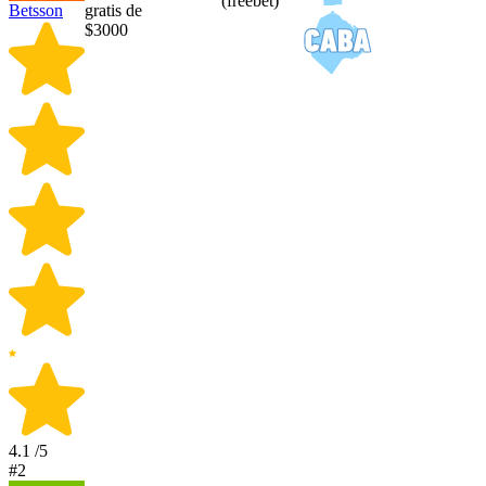
(freebet)
gratis de
Betsson
$3000
4.1
/5
#2