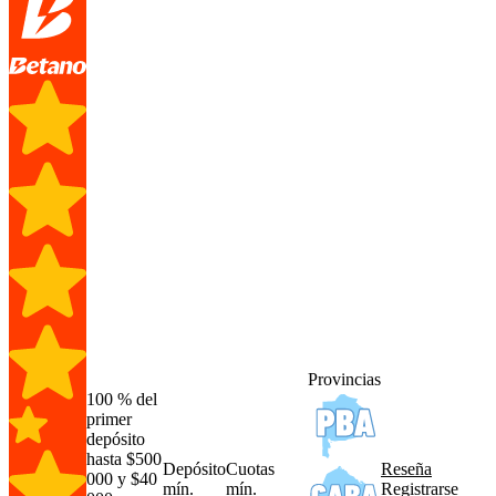
Provincias
100 % del
primer
depósito
hasta $500
Depósito
Cuotas
Reseña
000 y $40
mín.
mín.
Registrarse