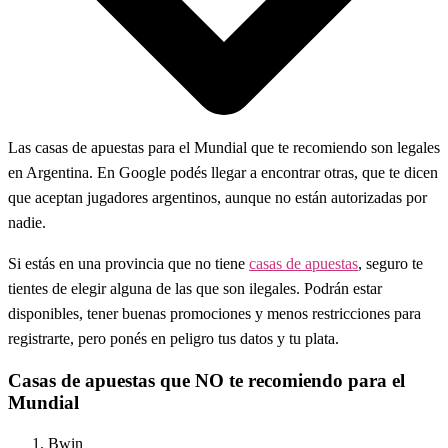
Las casas de apuestas para el Mundial que te recomiendo son legales
en Argentina. En Google podés llegar a encontrar otras, que te dicen
que aceptan jugadores argentinos, aunque no están autorizadas por
nadie.
Si estás en una provincia que no tiene
casas de apuestas
, seguro te
tientes de elegir alguna de las que son ilegales. Podrán estar
disponibles, tener buenas promociones y menos restricciones para
registrarte, pero ponés en peligro tus datos y tu plata.
Casas de apuestas que NO te recomiendo para el
Mundial
Bwin