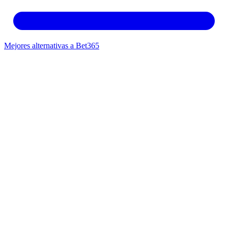
Mejores alternativas a Bet365