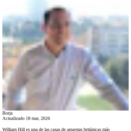
Borja
Actualizado 18 mar, 2026
William Hill es una de las casas de apuestas británicas más