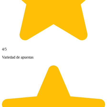
4
/5
Variedad de apuestas