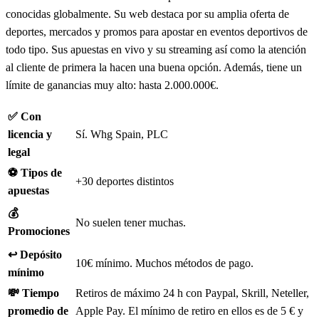
conocidas globalmente. Su web destaca por su amplia oferta de
deportes, mercados y promos para apostar en eventos deportivos de
todo tipo. Sus apuestas en vivo y su streaming
así como la atención
al cliente de primera la hacen una buena opción. Además, tiene un
límite de ganancias muy alto: hasta 2.000.000€.
✅ Con
licencia y
Sí. Whg Spain, PLC
legal
⚽️ Tipos de
+30 deportes distintos
apuestas
💰
No suelen tener muchas.
Promociones
↩️ Depósito
10€ mínimo. Muchos métodos de pago.
mínimo
💸 Tiempo
Retiros de máximo 24 h con Paypal, Skrill, Neteller,
promedio de
Apple Pay. El mínimo de retiro en ellos es de 5 € y