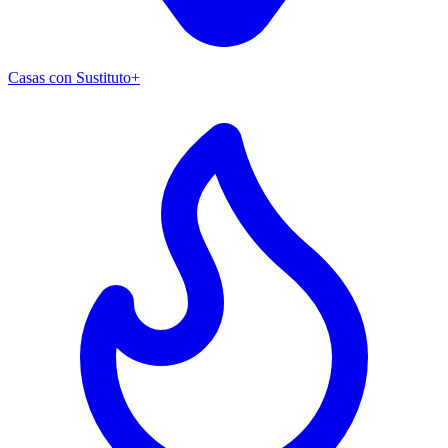
Casas con Sustituto+