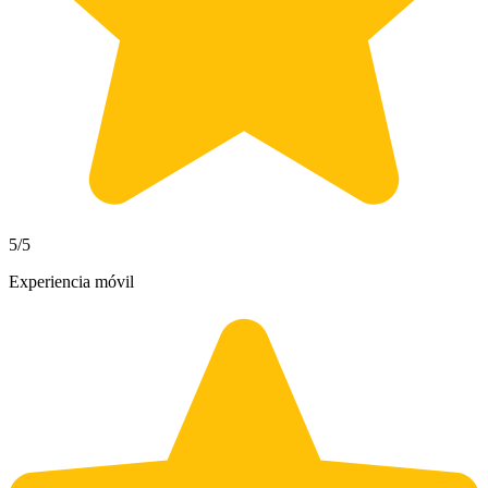
5
/5
Experiencia móvil