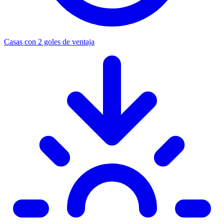
Casas con 2 goles de ventaja