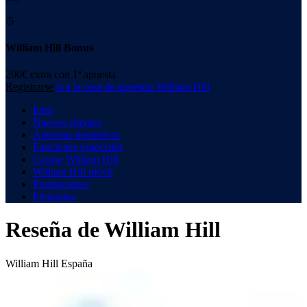
/5
William Hill Bonus
200€ extra con 1ª apuesta
Registrarse
Ir a la casa de apuestas William Hill
Intro
Nuevos clientes
Apuestas deportivas
Funciones especiales
Casino William Hill
William Hill móvil
Promociones
Preguntas
Reseña de William Hill
William Hill España