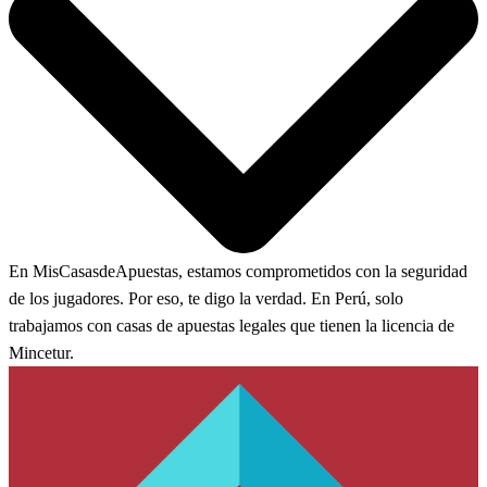
En MisCasasdeApuestas, estamos comprometidos con la seguridad
de los jugadores. Por eso, te digo la verdad. En Perú, solo
trabajamos con casas de apuestas legales que tienen la licencia de
Mincetur.