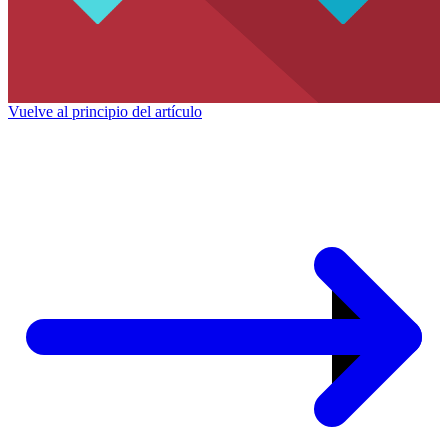
Vuelve al principio del artículo