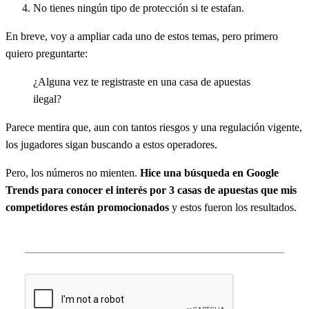
No tienes ningún tipo de protección si te estafan.
En breve, voy a ampliar cada uno de estos temas, pero primero
quiero preguntarte:
¿Alguna vez te registraste en una casa de apuestas
ilegal?
Parece mentira que, aun con tantos riesgos y una regulación vigente,
los jugadores sigan buscando a estos operadores.
Pero, los números no mienten.
Hice una búsqueda en Google
Trends para conocer el interés por 3 casas de apuestas que mis
competidores están promocionados
y estos fueron los resultados.