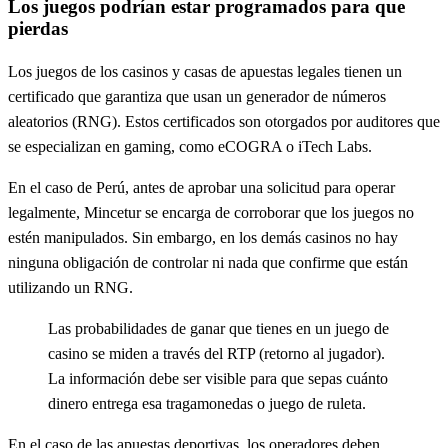
Los juegos podrían estar programados para que
pierdas
Los juegos de los casinos y casas de apuestas legales tienen un
certificado que garantiza que usan un generador de números
aleatorios (RNG). Estos certificados son otorgados por auditores que
se especializan en gaming, como eCOGRA o iTech Labs.
En el caso de Perú, antes de aprobar una solicitud para operar
legalmente, Mincetur se encarga de corroborar que los juegos no
estén manipulados. Sin embargo, en los demás casinos no hay
ninguna obligación de controlar ni nada que confirme que están
utilizando un RNG.
Las probabilidades de ganar que tienes en un juego de
casino se miden a través del RTP (retorno al jugador).
La información debe ser visible para que sepas cuánto
dinero entrega esa tragamonedas o juego de ruleta.
En el caso de las apuestas deportivas, los operadores deben