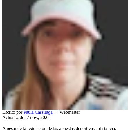
Escrito por
Paula Cassiraga
→
Webmaster
Actualizado: 7 nov., 2025
A pesar de la regulación de las apuestas deportivas a distancia,