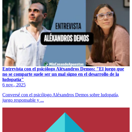
Entrevista con el psicólogo Aléxandros Demos: "El juego que
no se comparte suele ser un mal signo en el desarrollo de la
ludopatía"
6 nov., 2025
Conversé con el psicólogo Aléxandros Demos sobre ludopatía,
juego responsable y ...