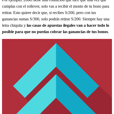
cumplas con el rollover, solo vas a recibir el monto de tu bono para
retirar. Esto quiere decir que, si recibes S/200, pero con tus
ganancias sumas S/300, solo podrás retirar S/200. Siempre hay una
letra chiquita y
las casas de apuestas ilegales van a hacer todo lo
posible para que no puedas cobrar las ganancias de tus bonos
.