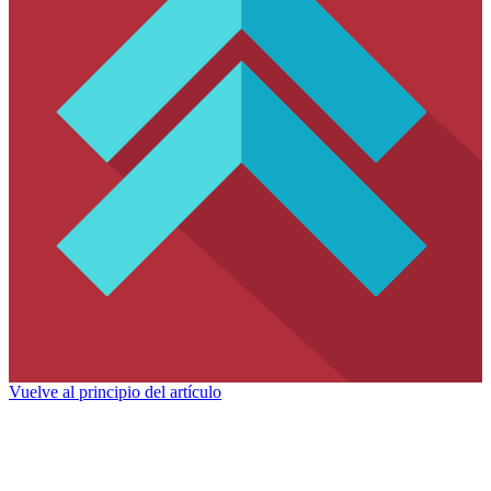
Vuelve al principio del artículo