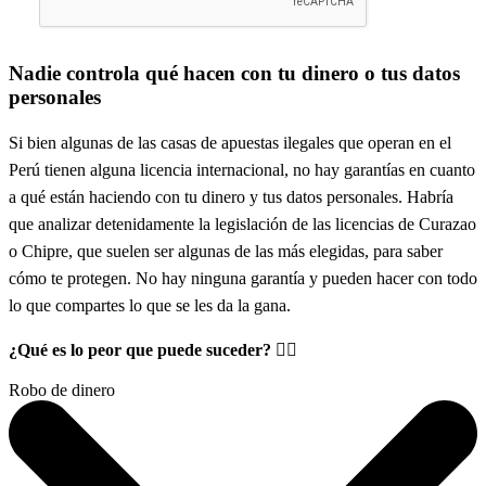
Nadie controla qué hacen con tu dinero o tus datos
personales
Si bien algunas de las casas de apuestas ilegales que operan en el
Perú tienen alguna licencia internacional, no hay garantías en cuanto
a qué están haciendo con tu dinero y tus datos personales. Habría
que analizar detenidamente la legislación de las licencias de Curazao
o Chipre, que suelen ser algunas de las más elegidas, para saber
cómo te protegen. No hay ninguna garantía y pueden hacer con todo
lo que compartes lo que se les da la gana.
¿Qué es lo peor que puede suceder? 👇🏼
Robo de dinero