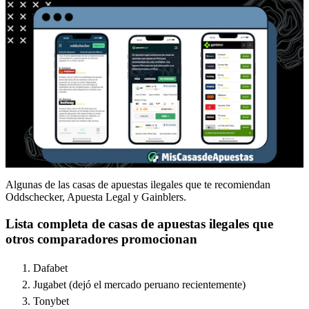
Algunas de las casas de apuestas ilegales que te recomiendan
Oddschecker, Apuesta Legal y Gainblers.
Lista completa de casas de apuestas ilegales que
otros comparadores promocionan
Dafabet
Jugabet (dejó el mercado peruano recientemente)
Tonybet