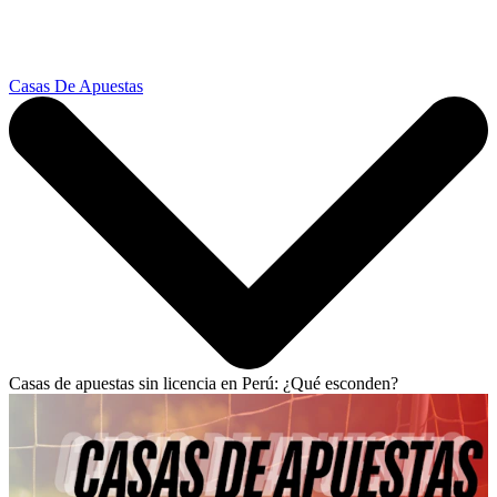
Casas De Apuestas
Casas de apuestas sin licencia en Perú: ¿Qué esconden?