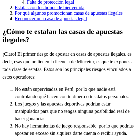
Falta de protección legal
Estafas con los bonos de bienvenida
Por qué algunos promocionan casas de apuestas ilegales
Reconocer una casa de apuestas legal
¿Cómo te estafan las casas de apuestas
ilegales?
¡Claro! El primer riesgo de apostar en casas de apuestas ilegales, es
decir, esas que no tienen la licencia de Mincetur, es que te expones a
toda clase de estafas. Estos son los principales riesgos vinculados a
estos operadores:
No están supervisadas en Perú, por lo que nadie está
controlando qué hacen con tu dinero o tus datos personales.
Los juegos y las apuestas deportivas podrían estar
manipulados para que no tengas ninguna posibilidad real de
hacer ganancias.
No hay herramientas de juego responsable, por lo que podrías
apostar en exceso sin siquiera darte cuenta o recibir ayuda.