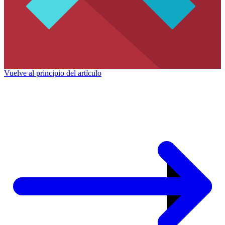
Vuelve al principio del artículo