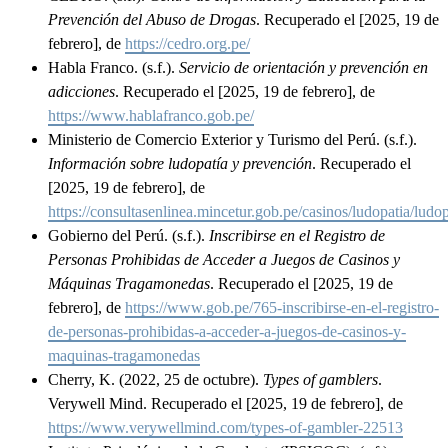
Prevención del Abuso de Drogas
. Recuperado el [2025, 19 de
febrero], de
https://cedro.org.pe/
Habla Franco. (s.f.).
Servicio de orientación y prevención en
adicciones
. Recuperado el [2025, 19 de febrero], de
https://www.hablafranco.gob.pe/
Ministerio de Comercio Exterior y Turismo del Perú. (s.f.).
Información sobre ludopatía y prevención
. Recuperado el
[2025, 19 de febrero], de
https://consultasenlinea.mincetur.gob.pe/casinos/ludopatia/ludop
Gobierno del Perú. (s.f.).
Inscribirse en el Registro de
Personas Prohibidas de Acceder a Juegos de Casinos y
Máquinas Tragamonedas
. Recuperado el [2025, 19 de
febrero], de
https://www.gob.pe/765-inscribirse-en-el-registro-
de-personas-prohibidas-a-acceder-a-juegos-de-casinos-y-
maquinas-tragamonedas
Cherry, K. (2022, 25 de octubre).
Types of gamblers
.
Verywell Mind. Recuperado el [2025, 19 de febrero], de
https://www.verywellmind.com/types-of-gambler-22513