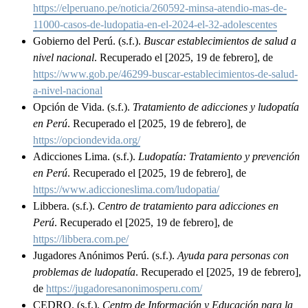
https://elperuano.pe/noticia/260592-minsa-atendio-mas-de-
11000-casos-de-ludopatia-en-el-2024-el-32-adolescentes
Gobierno del Perú. (s.f.).
Buscar establecimientos de salud a
nivel nacional
. Recuperado el [2025, 19 de febrero], de
https://www.gob.pe/46299-buscar-establecimientos-de-salud-
a-nivel-nacional
Opción de Vida. (s.f.).
Tratamiento de adicciones y ludopatía
en Perú
. Recuperado el [2025, 19 de febrero], de
https://opciondevida.org/
Adicciones Lima. (s.f.).
Ludopatía: Tratamiento y prevención
en Perú
. Recuperado el [2025, 19 de febrero], de
https://www.adiccioneslima.com/ludopatia/
Libbera. (s.f.).
Centro de tratamiento para adicciones en
Perú
. Recuperado el [2025, 19 de febrero], de
https://libbera.com.pe/
Jugadores Anónimos Perú. (s.f.).
Ayuda para personas con
problemas de ludopatía
. Recuperado el [2025, 19 de febrero],
de
https://jugadoresanonimosperu.com/
CEDRO. (s.f.).
Centro de Información y Educación para la