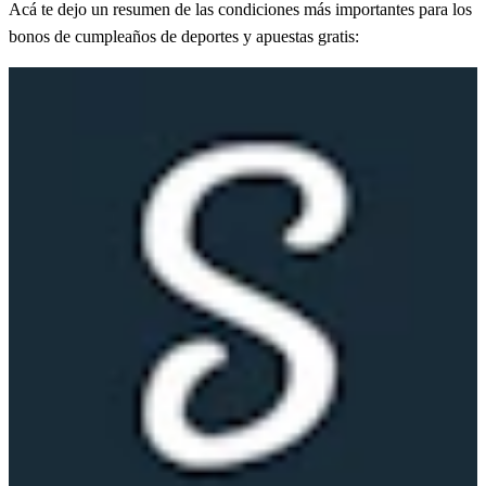
Acá te dejo un resumen de las condiciones más importantes para los
bonos de cumpleaños de deportes y apuestas gratis: