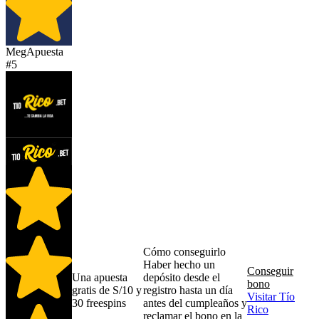
MegApuesta
#5
Cómo conseguirlo
Haber hecho un
Conseguir
Una apuesta
depósito desde el
bono
gratis de S/10 y
registro hasta un día
Visitar Tío
30 freespins
antes del cumpleaños y
Rico
reclamar el bono en la