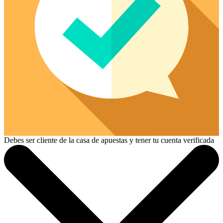
Debes ser cliente de la casa de apuestas y tener tu cuenta verificada