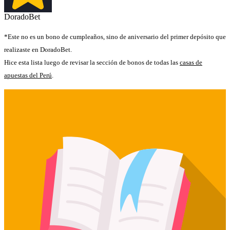
DoradoBet
*Este no es un bono de cumpleaños, sino de aniversario del primer depósito que
realizaste en DoradoBet.
Hice esta lista luego de revisar la sección de bonos de todas las
casas de
apuestas del Perú
.