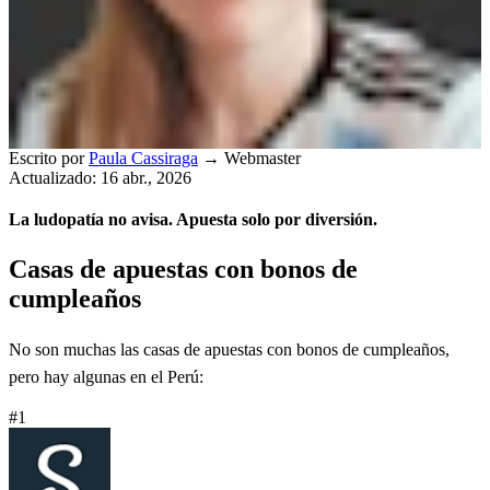
Escrito por
Paula Cassiraga
→
Webmaster
Actualizado: 16 abr., 2026
La ludopatía no avisa. Apuesta solo por diversión.
Casas de apuestas con bonos de
cumpleaños
No son muchas las casas de apuestas con bonos de cumpleaños,
pero hay algunas en el Perú:
#1