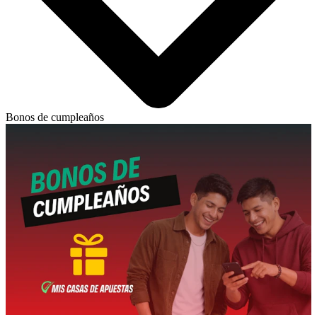
Bonos de cumpleaños