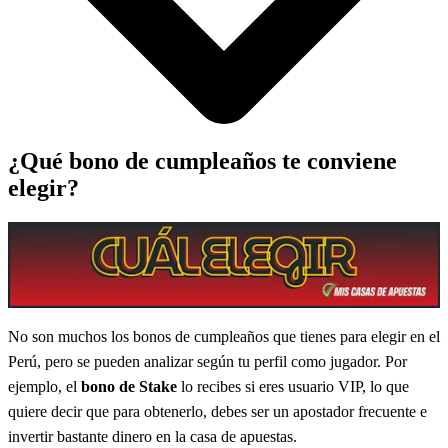
¿Qué bono de cumpleaños te conviene
elegir?
No son muchos los bonos de cumpleaños que tienes para elegir en el
Perú, pero se pueden analizar según tu perfil como jugador. Por
ejemplo, el
bono de Stake
lo recibes si eres usuario VIP, lo que
quiere decir que para obtenerlo, debes ser un apostador frecuente e
invertir bastante dinero en la casa de apuestas.