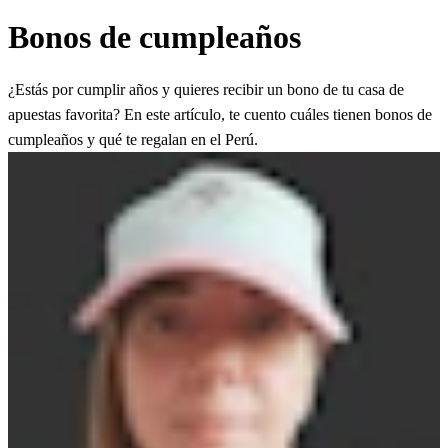
Bonos de cumpleaños
¿Estás por cumplir años y quieres recibir un bono de tu casa de
apuestas favorita? En este artículo, te cuento cuáles tienen bonos de
cumpleaños y qué te regalan en el Perú.