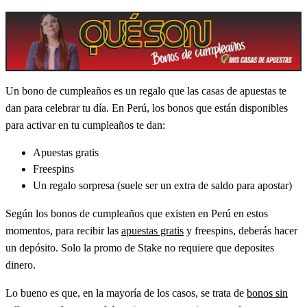
Un bono de cumpleaños es un regalo que las casas de apuestas te
dan para celebrar tu día. En Perú, los bonos que están disponibles
para activar en tu cumpleaños te dan:
Apuestas gratis
Freespins
Un regalo sorpresa (suele ser un extra de saldo para apostar)
Según los bonos de cumpleaños que existen en Perú en estos
momentos, para recibir las
apuestas gratis
y freespins, deberás hacer
un depósito. Solo la promo de Stake no requiere que deposites
dinero.
Lo bueno es que, en la mayoría de los casos, se trata de
bonos sin