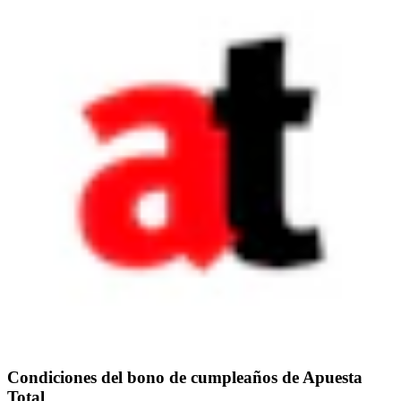
Condiciones del bono de cumpleaños de Apuesta
Total