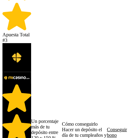
Apuesta Total
#3
Un porcentaje
Cómo conseguirlo
más de tu
Hacer un depósito el
Conseguir
depósito entre
día de tu cumpleaños y
bono
120 y 150 %