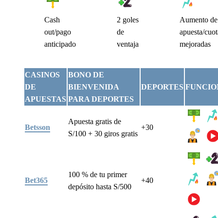
Cash
2 goles
Aumento de
out/pago
de
apuesta/cuot
anticipado
ventaja
mejoradas
CASINOS
BONO DE
DE
BIENVENIDA
DEPORTES
FUNCIO
APUESTAS
PARA DEPORTES
Apuesta gratis de
Betsson
+30
S/100 + 30 giros gratis
100 % de tu primer
Bet365
+40
depósito hasta S/500