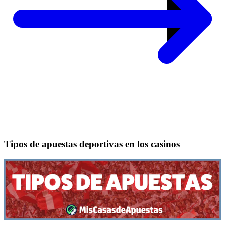
Tipos de apuestas deportivas en los casinos