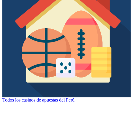
Todos los casinos de apuestas del Perú