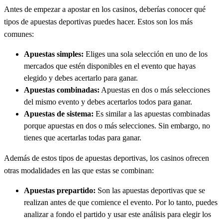
Antes de empezar a apostar en los casinos, deberías conocer qué
tipos de apuestas deportivas puedes hacer. Estos son los más
comunes:
Apuestas simples:
Eliges una sola selección en uno de los
mercados que estén disponibles en el evento que hayas
elegido y debes acertarlo para ganar.
Apuestas combinadas:
Apuestas en dos o más selecciones
del mismo evento y debes acertarlos todos para ganar.
Apuestas de sistema:
Es similar a las apuestas combinadas
porque apuestas en dos o más selecciones. Sin embargo, no
tienes que acertarlas todas para ganar.
Además de estos tipos de apuestas deportivas, los casinos ofrecen
otras modalidades en las que estas se combinan:
Apuestas prepartido:
Son las apuestas deportivas que se
realizan antes de que comience el evento. Por lo tanto, puedes
analizar a fondo el partido y usar este análisis para elegir los