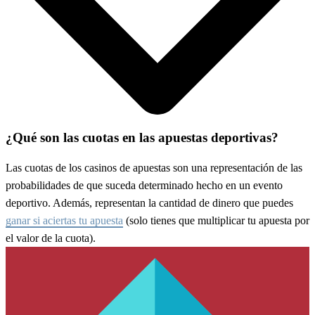
¿Qué son las cuotas en las apuestas deportivas?
Las cuotas de los casinos de apuestas son una representación de las
probabilidades de que suceda determinado hecho en un evento
deportivo. Además, representan la cantidad de dinero que puedes
ganar si aciertas tu apuesta
(solo tienes que multiplicar tu apuesta por
el valor de la cuota).