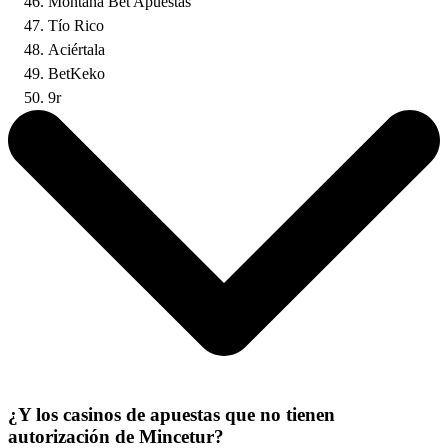
Montana Bet Apuestas
Tío Rico
Aciértala
BetKeko
9r
¿Y los casinos de apuestas que no tienen
autorización de Mincetur?