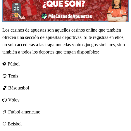
Los casinos de apuestas son aquellos casinos online que también
ofrecen una sección de apuestas deportivas. Si te registras en ellos,
no solo accederás a las tragamonedas y otros juegos similares, sino
también a todos los deportes que tengan disponibles:
⚽ Fútbol
🥎 Tenis
🏀 Básquetbol
🏐 Vóley
🏈 Fútbol americano
⚾ Béisbol