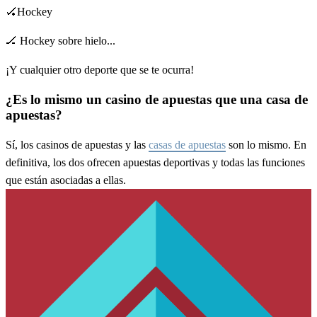
🏑Hockey
🏒 Hockey sobre hielo...
¡Y cualquier otro deporte que se te ocurra!
¿Es lo mismo un casino de apuestas que una casa de
apuestas?
Sí, los casinos de apuestas y las
casas de apuestas
son lo mismo. En
definitiva, los dos ofrecen apuestas deportivas y todas las funciones
que están asociadas a ellas.