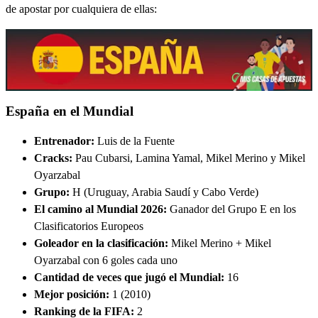
de apostar por cualquiera de ellas:
España en el Mundial
Entrenador:
Luis de la Fuente
Cracks:
Pau Cubarsi, Lamina Yamal, Mikel Merino y Mikel
Oyarzabal
Grupo:
H (Uruguay, Arabia Saudí y Cabo Verde)
El camino al Mundial 2026:
Ganador del Grupo E en los
Clasificatorios Europeos
Goleador en la clasificación:
Mikel Merino + Mikel
Oyarzabal con 6 goles cada uno
Cantidad de veces que jugó el Mundial:
16
Mejor posición:
1 (2010)
Ranking de la FIFA:
2