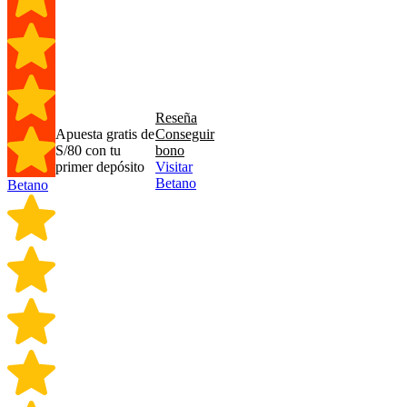
Reseña
Apuesta gratis de
Conseguir
S/80 con tu
bono
primer depósito
Visitar
Betano
Betano