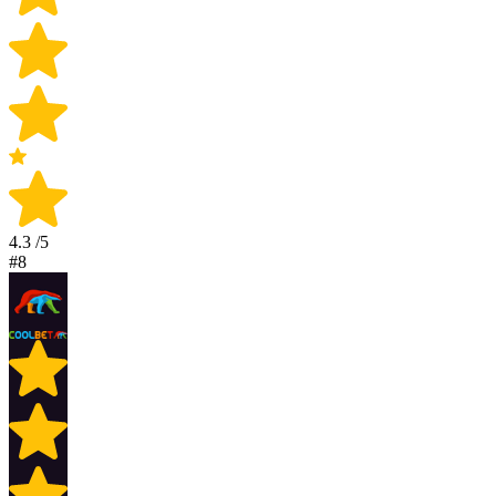
4.3
/5
#8