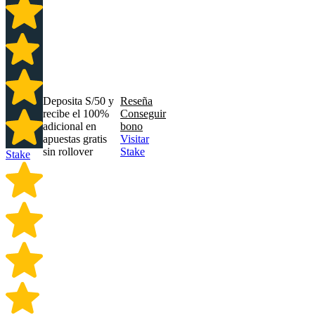
Deposita S/50 y
Reseña
recibe el 100%
Conseguir
adicional en
bono
apuestas gratis
Visitar
sin rollover
Stake
Stake