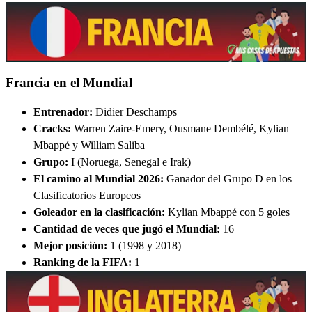
Francia en el Mundial
Entrenador:
Didier Deschamps
Cracks:
Warren Zaire-Emery, Ousmane Dembélé, Kylian
Mbappé y William Saliba
Grupo:
I (Noruega, Senegal e Irak)
El camino al Mundial 2026:
Ganador del Grupo D en los
Clasificatorios Europeos
Goleador en la clasificación:
Kylian Mbappé con 5 goles
Cantidad de veces que jugó el Mundial:
16
Mejor posición:
1 (1998 y 2018)
Ranking de la FIFA:
1