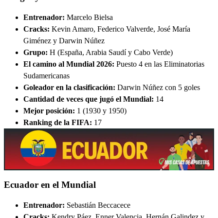
Entrenador:
Marcelo Bielsa
Cracks:
Kevin Amaro, Federico Valverde, José María
Giménez y Darwin Núñez
Grupo:
H (España, Arabia Saudí y Cabo Verde)
El camino al Mundial 2026:
Puesto 4 en las Eliminatorias
Sudamericanas
Goleador en la clasificación:
Darwin Núñez con 5 goles
Cantidad de veces que jugó el Mundial:
14
Mejor posición:
1 (1930 y 1950)
Ranking de la FIFA:
17
Ecuador en el Mundial
Entrenador:
Sebastián Beccacece
Cracks:
Kendry Páez, Enner Valencia, Hernán Galindez y