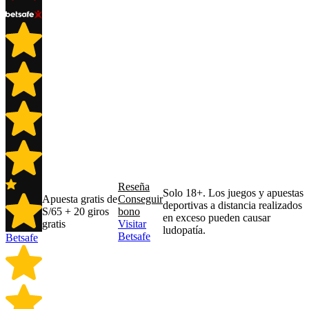
Reseña
Solo 18+. Los juegos y apuestas
Apuesta gratis de
Conseguir
deportivas a distancia realizados
S/65 + 20 giros
bono
en exceso pueden causar
gratis
Visitar
ludopatía.
Betsafe
Betsafe