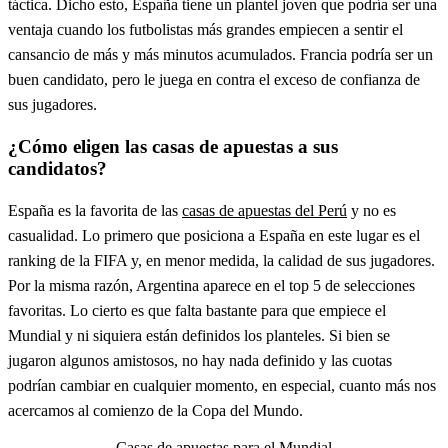
táctica. Dicho esto, España tiene un plantel joven que podría ser una
ventaja cuando los futbolistas más grandes empiecen a sentir el
cansancio de más y más minutos acumulados. Francia podría ser un
buen candidato, pero le juega en contra el exceso de confianza de
sus jugadores.
¿Cómo eligen las casas de apuestas a sus
candidatos?
España es la favorita de las
casas de apuestas del Perú
y no es
casualidad. Lo primero que posiciona a España en este lugar es el
ranking de la FIFA y, en menor medida, la calidad de sus jugadores.
Por la misma razón, Argentina aparece en el top 5 de selecciones
favoritas. Lo cierto es que falta bastante para que empiece el
Mundial y ni siquiera están definidos los planteles. Si bien se
jugaron algunos amistosos, no hay nada definido y las cuotas
podrían cambiar en cualquier momento, en especial, cuanto más nos
acercamos al comienzo de la Copa del Mundo.
Casas de apuestas para el Mundial