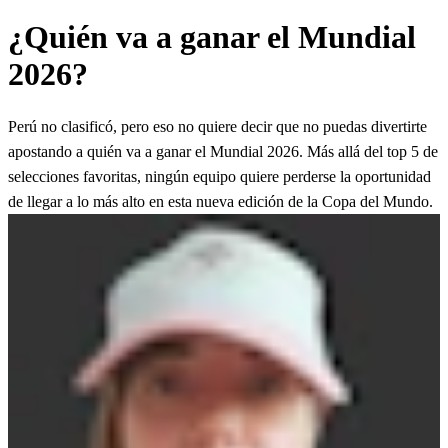
¿Quién va a ganar el Mundial
2026?
Perú no clasificó, pero eso no quiere decir que no puedas divertirte
apostando a quién va a ganar el Mundial 2026. Más allá del top 5 de
selecciones favoritas, ningún equipo quiere perderse la oportunidad
de llegar a lo más alto en esta nueva edición de la Copa del Mundo.