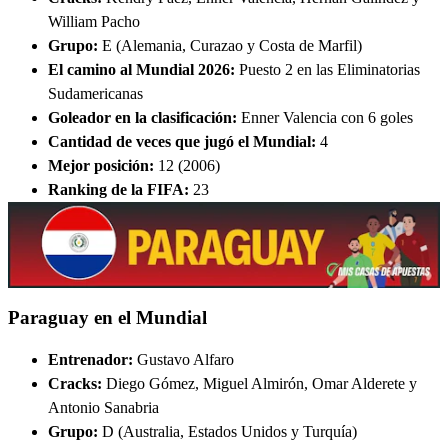
William Pacho
Grupo:
E (Alemania, Curazao y Costa de Marfil)
El camino al Mundial 2026:
Puesto 2 en las Eliminatorias
Sudamericanas
Goleador en la clasificación:
Enner Valencia con 6 goles
Cantidad de veces que jugó el Mundial:
4
Mejor posición:
12 (2006)
Ranking de la FIFA:
23
Paraguay en el Mundial
Entrenador:
Gustavo Alfaro
Cracks:
Diego Gómez, Miguel Almirón, Omar Alderete y
Antonio Sanabria
Grupo:
D (Australia, Estados Unidos y Turquía)