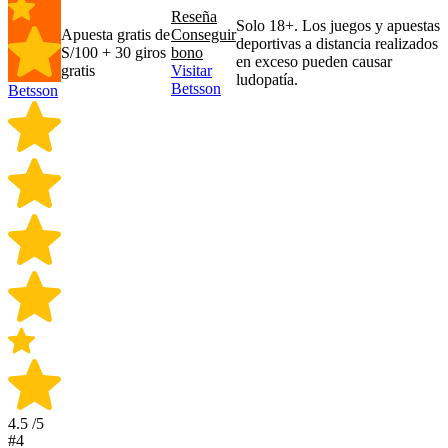
Reseña
Solo 18+. Los juegos y apuestas
Apuesta gratis de
Conseguir
deportivas a distancia realizados
S/100 + 30 giros
bono
en exceso pueden causar
gratis
Visitar
ludopatía.
Betsson
Betsson
4.5
/5
#4