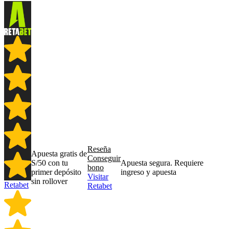
Reseña
Apuesta gratis de
Conseguir
S/50 con tu
Apuesta segura. Requiere
bono
primer depósito
ingreso y apuesta
Visitar
sin rollover
Retabet
Retabet