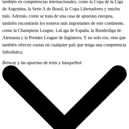
también en competencias internacionales, como la Copa de la Liga
de Argentina, la Serie A de Brasil, la Copa Libertadores y mucho
más. Además, como se trata de una casa de apuestas europea,
también encontrarás los torneos más importantes de este continente,
como la Champions League, LaLiga de España, la Bundesliga de
Alemania y la Premier League de Inglaterra. Y no solo eso, sino que
también ofrecen cuotas en cualquier país que tenga una competencia
futbolística.
Betway y las apuestas de tenis y básquetbol