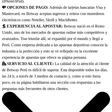
(iPhone/iPad).
💸 OPCIONES DE PAGO:
Además de tarjetas bancarias Visa y
Mastercard, en Betway aceptan ingresos y retiros con monederos
electrónicos como Neteller, Skrill y MuchBetter.
🏄 EXPERIENCIA AL APOSTAR:
Betway nació en el Reino
Unido, uno de los mercados de apuestas online más competitivos y
avanzados. Tras triunfar allí, se expandió por el mundo y llegó a
Perú. Como empresa dedicada a las apuestas deportivas conocen la
industria a la perfección y esto se ve reflejado en la excelente
experiencia de apuestas que ofrece su página peruana.
💁 SERVICIO AL CLIENTE:
La calidad de la atención al cliente
de Betway Perú es difícil de superar. Esta disponible todos los días,
las 24 h, a través de 3 medios de contacto y, como si esto fuera
poco, en su página habilitaron una sección con respuestas a las
preguntas más frecuentes de otros clientes.