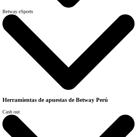
Betway eSports
Herramientas de apuestas de Betway Perú
Cash out