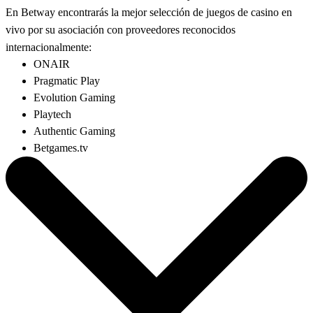
En Betway encontrarás la mejor selección de juegos de casino en
vivo por su asociación con proveedores reconocidos
internacionalmente:
ONAIR
Pragmatic Play
Evolution Gaming
Playtech
Authentic Gaming
Betgames.tv