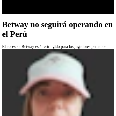
0
/5
Betway no seguirá operando en
el Perú
El acceso a Betway está restringido para los jugadores peruanos