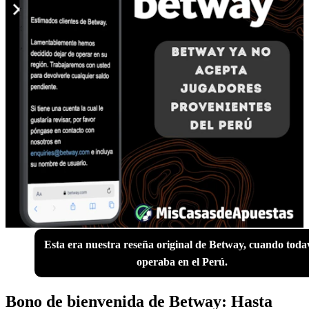
Esta era nuestra reseña original de Betway, cuando toda
operaba en el Perú.
Bono de bienvenida de Betway: Hasta