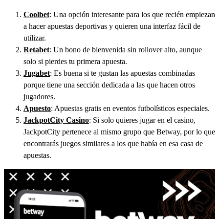
Coolbet
: Una opción interesante para los que recién empiezan
a hacer apuestas deportivas y quieren una interfaz fácil de
utilizar.
Retabet
: Un bono de bienvenida sin rollover alto, aunque
solo si pierdes tu primera apuesta.
Jugabet
: Es buena si te gustan las apuestas combinadas
porque tiene una sección dedicada a las que hacen otros
jugadores.
Apuesto
: Apuestas gratis en eventos futbolísticos especiales.
JackpotCity Casino
: Si solo quieres jugar en el casino,
JackpotCity pertenece al mismo grupo que Betway, por lo que
encontrarás juegos similares a los que había en esa casa de
apuestas.