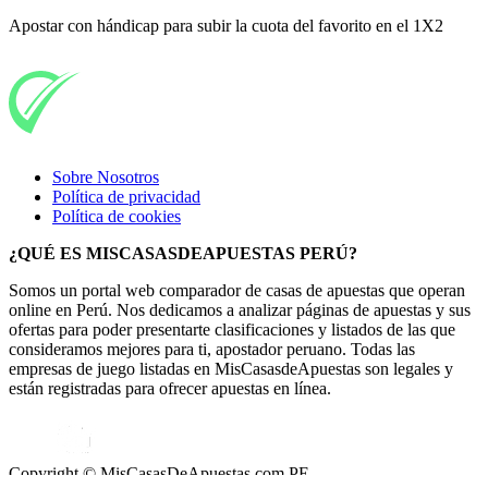
Apostar con hándicap para subir la cuota del favorito en el 1X2
Sobre Nosotros
Política de privacidad
Política de cookies
¿QUÉ ES MISCASASDEAPUESTAS PERÚ?
Somos un portal web comparador de casas de apuestas que operan
online en Perú. Nos dedicamos a analizar páginas de apuestas y sus
ofertas para poder presentarte clasificaciones y listados de las que
consideramos mejores para ti, apostador peruano. Todas las
empresas de juego listadas en MisCasasdeApuestas son legales y
están registradas para ofrecer apuestas en línea.
Copyright © MisCasasDeApuestas.com PE