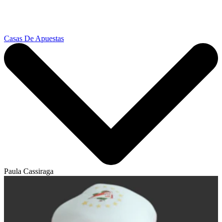
Casas De Apuestas
Paula Cassiraga