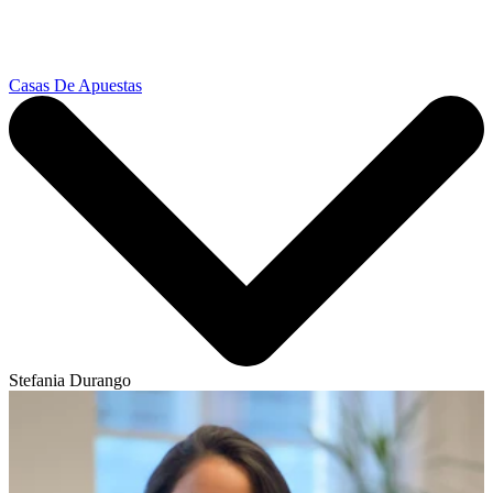
Casas De Apuestas
Stefania Durango