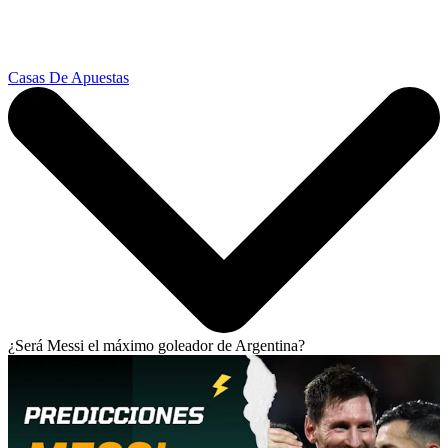
Casas De Apuestas
¿Será Messi el máximo goleador de Argentina?