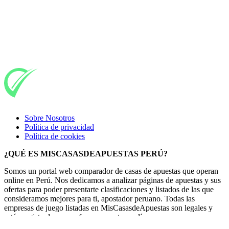
Sobre Nosotros
Política de privacidad
Política de cookies
¿QUÉ ES MISCASASDEAPUESTAS PERÚ?
Somos un portal web comparador de casas de apuestas que operan
online en Perú. Nos dedicamos a analizar páginas de apuestas y sus
ofertas para poder presentarte clasificaciones y listados de las que
consideramos mejores para ti, apostador peruano. Todas las
empresas de juego listadas en MisCasasdeApuestas son legales y
están registradas para ofrecer apuestas en línea.