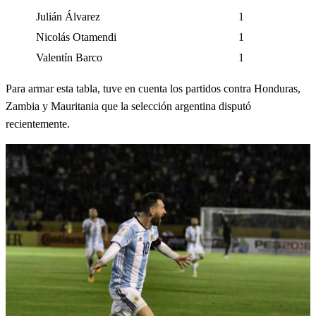
Julián Álvarez
1
Nicolás Otamendi
1
Valentín Barco
1
Para armar esta tabla, tuve en cuenta los partidos contra Honduras,
Zambia y Mauritania que la selección argentina disputó
recientemente.