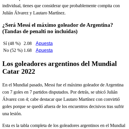
individual, tienes que considerar que probablemente compita con
Julián Álvarez y Lautaro Martínez.
¿Será Messi el máximo goleador de Argentina?
(Tandas de penalti no incluidas)
Sí (48 %)
2.08
Apuesta
No (52 %)
1.68
Apuesta
Los goleadores argentinos del Mundial
Catar 2022
En el Mundial pasado, Messi fue el máximo goleador de Argentina
con 7 goles en 7 partidos disputados. Por detrás, se ubicó Julián
Álvarez con 4; cabe destacar que Lautaro Martínez con convirtió
goles porque se quedó afuera de los encuentros decisivos tras sufrir
una lesión.
Esta es la tabla completa de los goleadores argentinos en el Mundial