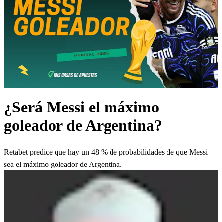
¿Será Messi el máximo
goleador de Argentina?
Retabet predice que hay un 48 % de probabilidades de que Messi
sea el máximo goleador de Argentina.