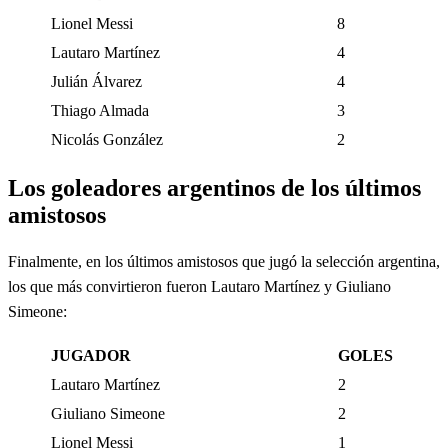
Lionel Messi
8
Lautaro Martínez
4
Julián Álvarez
4
Thiago Almada
3
Nicolás González
2
Los goleadores argentinos de los últimos
amistosos
Finalmente, en los últimos amistosos que jugó la selección argentina,
los que más convirtieron fueron Lautaro Martínez y Giuliano
Simeone:
JUGADOR
GOLES
Lautaro Martínez
2
Giuliano Simeone
2
Lionel Messi
1