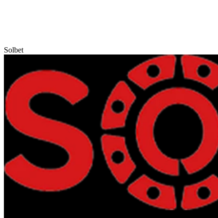
Solbet
Calificación de Solbet