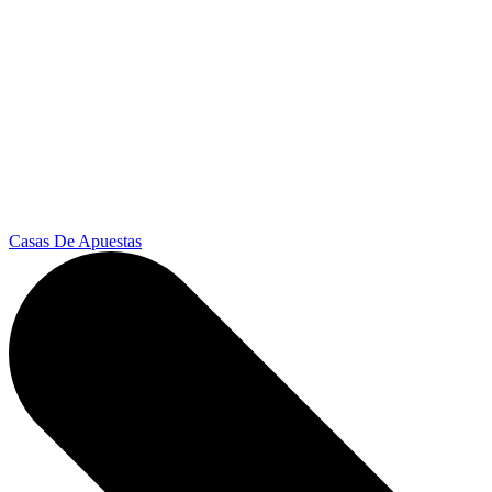
Casas De Apuestas