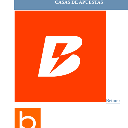
CASAS DE APUESTAS
Betano