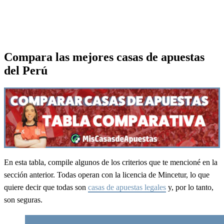
Compara las mejores casas de apuestas
del Perú
En esta tabla, compile algunos de los criterios que te mencioné en la
sección anterior. Todas operan con la licencia de Mincetur, lo que
quiere decir que todas son
casas de apuestas legales
y, por lo tanto,
son seguras.