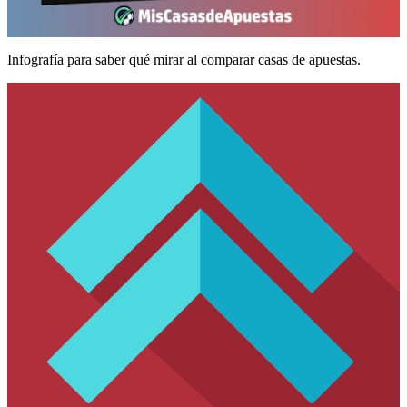
Infografía para saber qué mirar al comparar casas de apuestas.