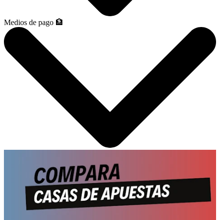
Medios de pago 🏦