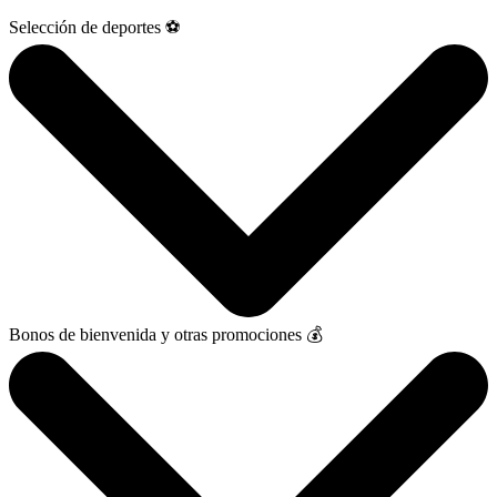
Selección de deportes ⚽️
Bonos de bienvenida y otras promociones 💰