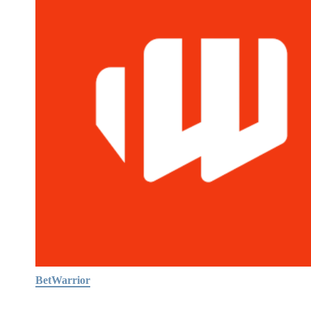
BetWarrior