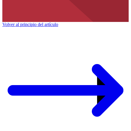
Volver al principio del artículo