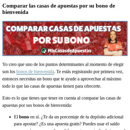
Comparar las casas de apuestas por su bono de
bienvenida
Yo creo que uno de los puntos determinantes al momento de elegir
son los
bonos de bienvenida
. Te estás registrando por primera vez,
entonces necesitas un bono que te ayude a aprovechar al máximo
todo lo que las casas de apuestas tienen para ofrecerte.
Esto es lo que tienes que tener en cuenta al comparar las casas de
apuestas por sus bonos de bienvenida:
El
bono
en sí. ¿Te da un porcentaje de tu depósito adicional
para apostar? ¿Es una apuesta gratis? Puedes usar el saldo