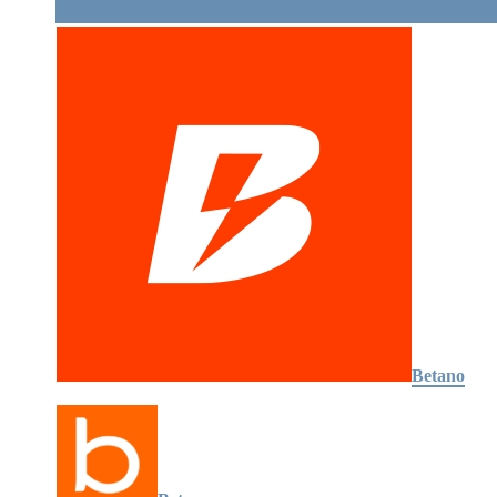
Betano