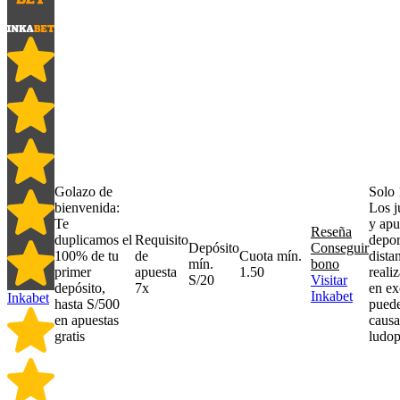
Golazo de
Solo 
bienvenida:
Los j
Te
y apu
Reseña
duplicamos el
Requisito
depor
Depósito
Conseguir
100% de tu
de
Cuota mín.
dista
mín.
bono
primer
apuesta
1.50
reali
S/20
Visitar
depósito,
7x
en ex
Inkabet
Inkabet
hasta S/500
pued
en apuestas
causa
gratis
ludop