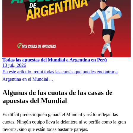
Todas las apuestas del Mundial a Argentina en Perú
13 jul., 2026
En este artículo, reuní todas las cuotas que puedes encontrar a
Argentina en el Mundial ...
Algunas de las cuotas de las casas de
apuestas del Mundial
Es difícil predecir quién ganará el Mundial y así lo reflejan las
cuotas. Ningún equipo lleva la delantera ni se perfila como la gran
favorita, sino que están todas bastante parejas.