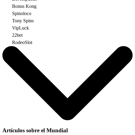
Bonus Kong
Spinoloco
Tony Spins
VipLuck
22bet
RodeoSlot
Artículos sobre el Mundial