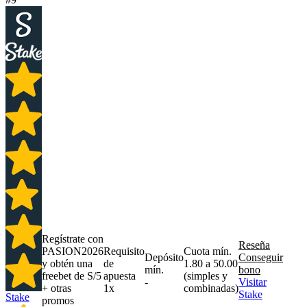
Regístrate con
Reseña
PASION2026
Requisito
Cuota mín.
Depósito
Conseguir
y obtén una
de
1.80 a 50.00
mín.
bono
freebet de S/5
apuesta
(simples y
-
Visitar
+ otras
1x
combinadas)
Stake
Stake
promos