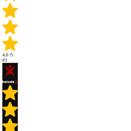
4.0
/5
#3