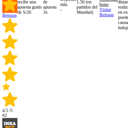
recibe una
de
1.50 (en
dista
mín.
bono
apuesta gratis
apuesta
partidos del
reali
-
Visitar
de S/20
3x
Mundial)
en ex
Betsson
Betsson
pued
causa
ludop
4.5
/5
#2