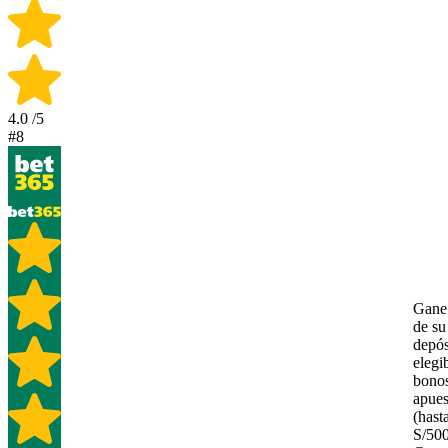
4.0
/5
#8
Gane
de su
depós
elegi
bono
apues
(hast
S/500