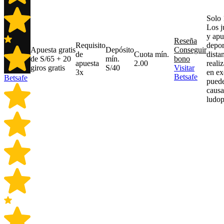
Solo 
Los j
y apu
Reseña
Requisito
depor
Apuesta gratis
Depósito
Conseguir
de
Cuota mín.
dista
de S/65 + 20
mín.
bono
apuesta
2.00
reali
giros gratis
S/40
Visitar
3x
en ex
Betsafe
Betsafe
pued
causa
ludop