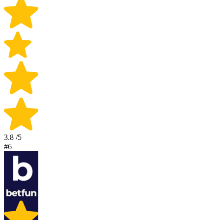
3.8
/5
#6