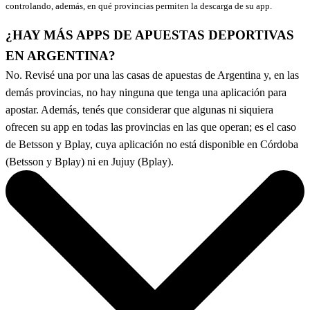
controlando, además, en qué provincias permiten la descarga de su app.
¿HAY MÁS APPS DE APUESTAS DEPORTIVAS
EN ARGENTINA?
No. Revisé una por una las casas de apuestas de Argentina y, en las
demás provincias, no hay ninguna que tenga una aplicación para
apostar. Además, tenés que considerar que algunas ni siquiera
ofrecen su app en todas las provincias en las que operan; es el caso
de Betsson y Bplay, cuya aplicación no está disponible en Córdoba
(Betsson y Bplay) ni en Jujuy (Bplay).