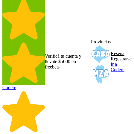
Provincias
Reseña
Verificá tu cuenta y
Registrarse
llevate $5000 en
Ir a
freebets
Codere
Codere