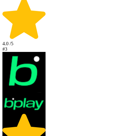
4.0
/5
#3