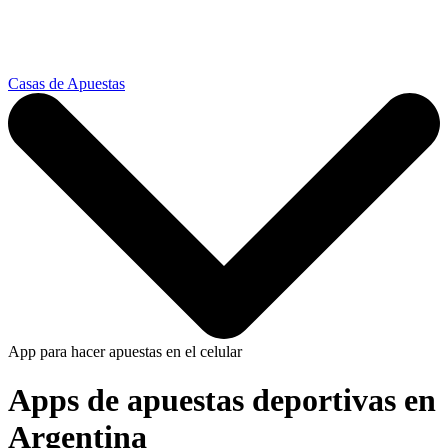
Casas de Apuestas
App para hacer apuestas en el celular
Apps de apuestas deportivas en
Argentina