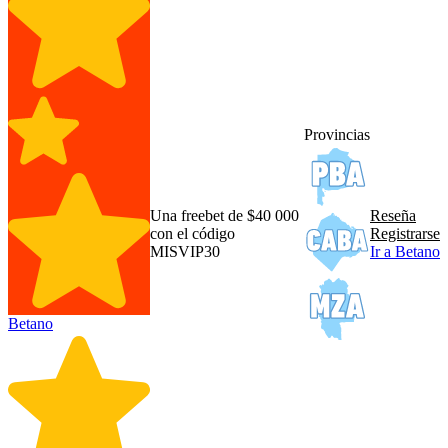
Provincias
Una freebet de $40 000
Reseña
con el código
Registrarse
MISVIP30
Ir a Betano
Betano