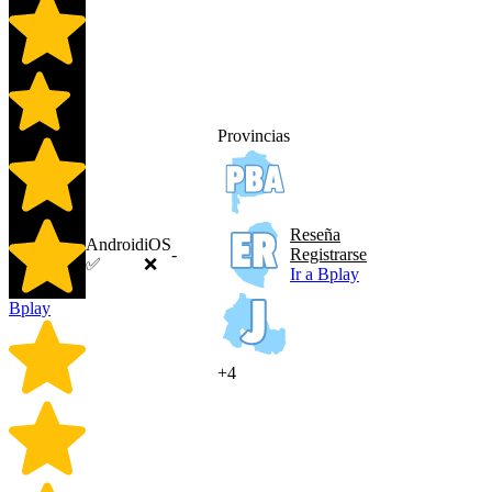
Provincias
Reseña
Android
iOS
-
Registrarse
✅
❌
Ir a Bplay
Bplay
+4