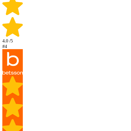
4.0
/5
#4