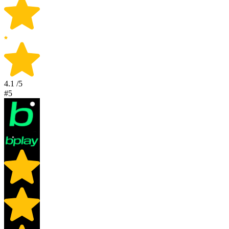
4.1
/5
#5