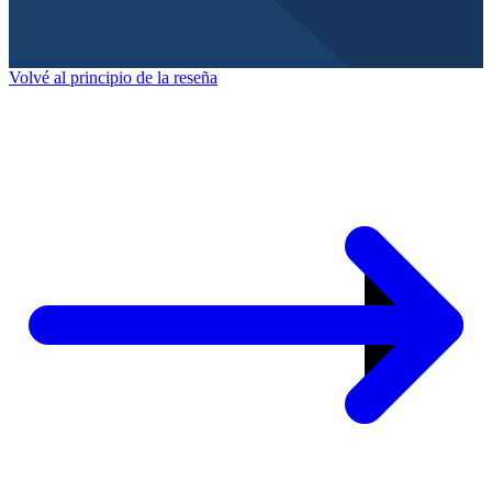
Volvé al principio de la reseña