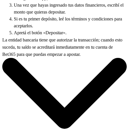
Una vez que hayas ingresado tus datos financieros, escribí el
monto que quieras depositar.
Si es tu primer depósito, leé los términos y condiciones para
aceptarlos.
Apretá el botón «Depositar».
La entidad bancaria tiene que autorizar la transacción; cuando esto
suceda, tu saldo se acreditará inmediatamente en tu cuenta de
Bet365 para que puedas empezar a apostar.