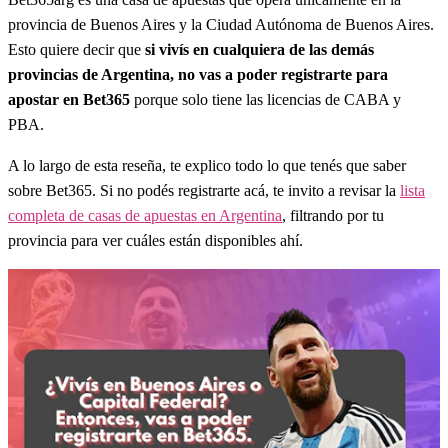
provincia de Buenos Aires y la Ciudad Autónoma de Buenos Aires.
Esto quiere decir que
si vivís en cualquiera de las demás
provincias de Argentina, no vas a poder registrarte para
apostar en Bet365
porque solo tiene las licencias de CABA y
PBA.
A lo largo de esta reseña, te explico todo lo que tenés que saber
sobre Bet365. Si no podés registrarte acá, te invito a revisar la
lista
completa de casas de apuestas en Argentina
, filtrando por tu
provincia para ver cuáles están disponibles ahí.