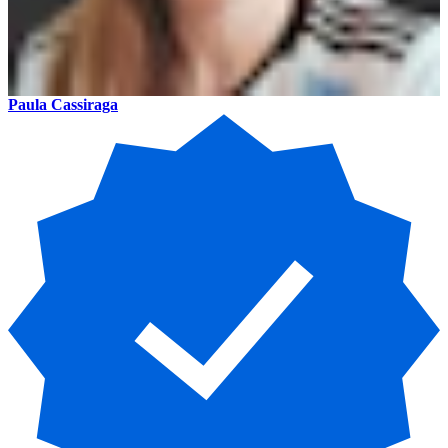
Paula Cassiraga