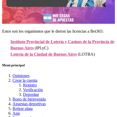
Estos son los organismos que le dieron las licencias a Bet365:
Instituto Provincial de Lotería y Casinos de la Provincia de
Buenos Aires
(IPLyC)
Lotería de la Ciudad de Buenos Aires
(LOTBA)
Menú principal
Opiniones
Crear la cuenta
Registro
Verificación
Depositar
Bono de bienvenida
Apuestas deportivas
Retirar plata
App