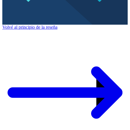
Volvé al principio de la reseña