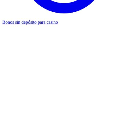
Bonos sin depósito para casino