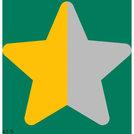
4.5
/5