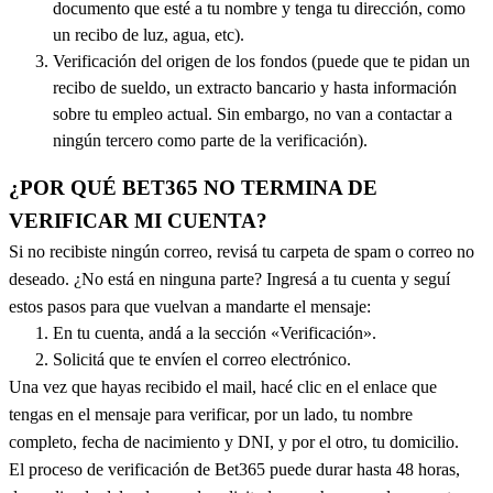
documento que esté a tu nombre y tenga tu dirección, como
un recibo de luz, agua, etc).
Verificación del origen de los fondos (puede que te pidan un
recibo de sueldo, un extracto bancario y hasta información
sobre tu empleo actual. Sin embargo, no van a contactar a
ningún tercero como parte de la verificación).
¿POR QUÉ BET365 NO TERMINA DE
VERIFICAR MI CUENTA?
Si no recibiste ningún correo, revisá tu carpeta de spam o correo no
deseado. ¿No está en ninguna parte? Ingresá a tu cuenta y seguí
estos pasos para que vuelvan a mandarte el mensaje:
En tu cuenta, andá a la sección «Verificación».
Solicitá que te envíen el correo electrónico.
Una vez que hayas recibido el mail, hacé clic en el enlace que
tengas en el mensaje para verificar, por un lado, tu nombre
completo, fecha de nacimiento y DNI, y por el otro, tu domicilio.
El proceso de verificación de Bet365 puede durar hasta 48 horas,