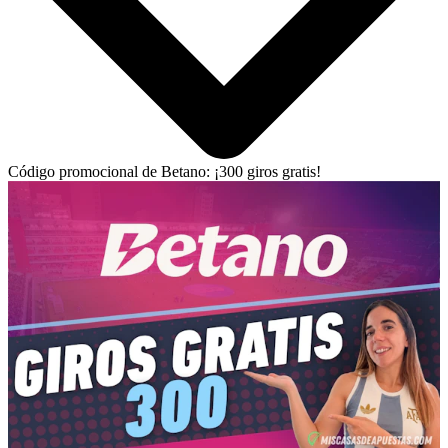
Código promocional de Betano: ¡300 giros gratis!