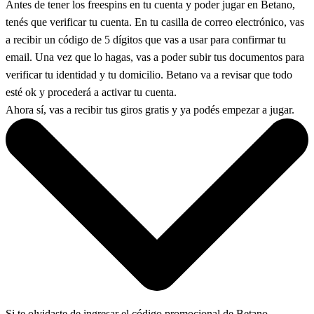
Antes de tener los freespins en tu cuenta y poder jugar en Betano,
tenés que verificar tu cuenta. En tu casilla de correo electrónico, vas
a recibir un código de 5 dígitos que vas a usar para confirmar tu
email. Una vez que lo hagas, vas a poder subir tus documentos para
verificar tu identidad y tu domicilio. Betano va a revisar que todo
esté ok y procederá a activar tu cuenta.
Ahora sí, vas a recibir tus giros gratis y ya podés empezar a jugar.
Si te olvidaste de ingresar el código promocional de Betano