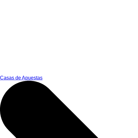
Casas de Apuestas